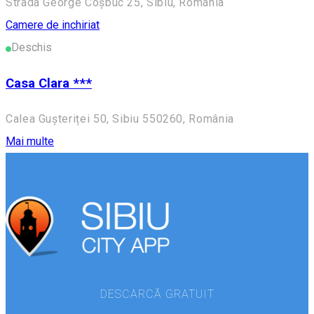
Strada George Coșbuc 25, Sibiu, România
Camere de inchiriat
Deschis
Casa Clara ***
Calea Gușteriței 50, Sibiu 550260, România
Mai multe
DESCARCĂ GRATUIT