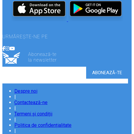
URMĂREȘTE-NE PE
Abonează-te
la newsletter
Despre noi
|
Contactează-ne
|
Termeni și condiții
|
Politica de confidențialitate
|