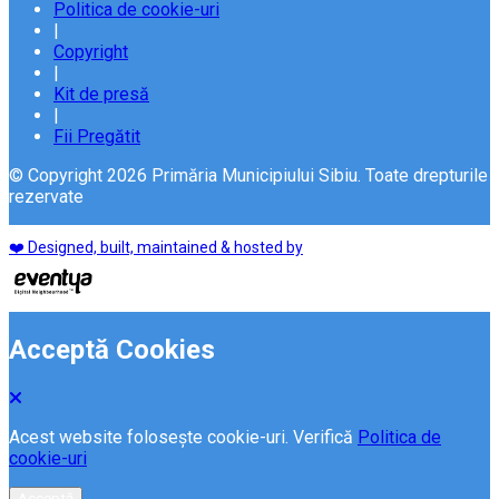
Politica de cookie-uri
|
Copyright
|
Kit de presă
|
Fii Pregătit
© Copyright 2026 Primăria Municipiului Sibiu. Toate drepturile
rezervate
❤️ Designed, built, maintained & hosted by
Acceptă Cookies
Acest website folosește cookie-uri. Verifică
Politica de
cookie-uri
Acceptă