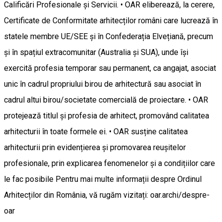
Calificări Profesionale și Servicii. • OAR eliberează, la cerere,
Certificate de Conformitate arhitecților români care lucrează în
statele membre UE/SEE și în Confederația Elvețiană, precum
și în spațiul extracomunitar (Australia și SUA), unde își
exercită profesia temporar sau permanent, ca angajat, asociat
unic în cadrul propriului birou de arhitectură sau asociat în
cadrul altui birou/societate comercială de proiectare. • OAR
protejează titlul și profesia de arhitect, promovând calitatea
arhitecturii în toate formele ei. • OAR susține calitatea
arhitecturii prin evidențierea și promovarea reușitelor
profesionale, prin explicarea fenomenelor și a condițiilor care
le fac posibile Pentru mai multe informații despre Ordinul
Arhitecților din România, vă rugăm vizitați: oar.archi/despre-
oar