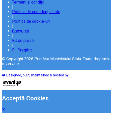
Termeni și condiții
|
Politica de confidențialitate
|
Politica de cookie-uri
|
Copyright
|
Kit de presă
|
Fii Pregătit
© Copyright 2026 Primăria Municipiului Sibiu. Toate drepturile
rezervate
❤️ Designed, built, maintained & hosted by
Acceptă Cookies