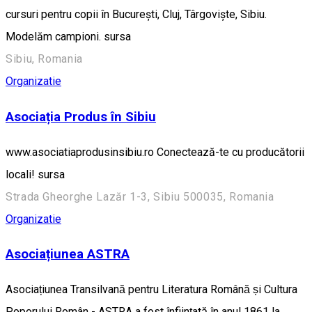
cursuri pentru copii în București, Cluj, Târgoviște, Sibiu.
Modelăm campioni. sursa
Sibiu, Romania
Organizatie
Asociația Produs în Sibiu
www.asociatiaprodusinsibiu.ro Conectează-te cu producătorii
locali! sursa
Strada Gheorghe Lazăr 1-3, Sibiu 500035, Romania
Organizatie
Asociațiunea ASTRA
Asociațiunea Transilvană pentru Literatura Română și Cultura
Poporului Român - ASTRA a fost înființată în anul 1861 la