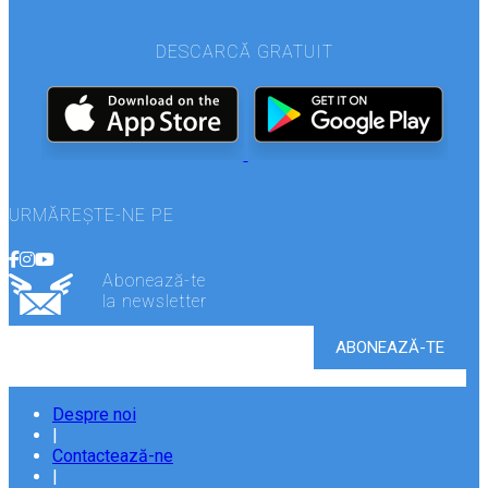
DESCARCĂ GRATUIT
URMĂREȘTE-NE PE
Abonează-te
la newsletter
Despre noi
|
Contactează-ne
|