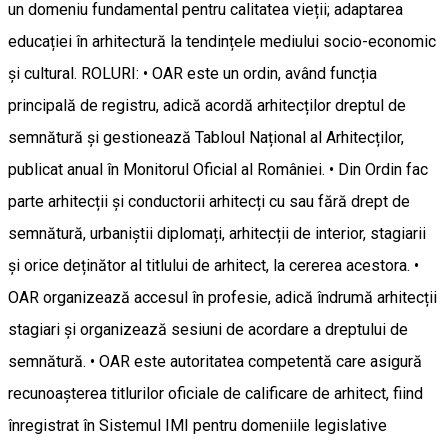
un domeniu fundamental pentru calitatea vieții; adaptarea
educației în arhitectură la tendințele mediului socio-economic
și cultural. ROLURI: • OAR este un ordin, având funcția
principală de registru, adică acordă arhitecților dreptul de
semnătură și gestionează Tabloul Național al Arhitecților,
publicat anual în Monitorul Oficial al României. • Din Ordin fac
parte arhitecții și conductorii arhitecți cu sau fără drept de
semnătură, urbaniștii diplomați, arhitecții de interior, stagiarii
și orice deținător al titlului de arhitect, la cererea acestora. •
OAR organizează accesul în profesie, adică îndrumă arhitecții
stagiari și organizează sesiuni de acordare a dreptului de
semnătură. • OAR este autoritatea competentă care asigură
recunoașterea titlurilor oficiale de calificare de arhitect, fiind
înregistrat în Sistemul IMI pentru domeniile legislative