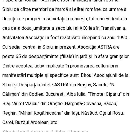
Sibiu de către membri de marcă ai elitei române, ca urmare a
dorinţei de progres a societăţii româneşti, tot mai evidentă în
cea de-a doua jumătate a secolului al XIX-lea în Transilvania.
Activitatea Asociaţiei a fost reactivată începând cu anul 1990.
Cu sediul central în Sibiu, în prezent, Asociaţia ASTRA are
peste 65 de despărţăminte (filiale) în ţară și în afara graniţelor.
Dintre acestea, activ implicate în promovarea culturii prin
manifestări multiple şi specifice sunt: Biroul Asociaţiunii de la
Sibiu şi Despărţămintele ASTRA din Braşov, Săcele, “N.
Căliman” din Codlea, Bucureşti, Alba Iulia, “Timotei Cipariu” din
Blaj, ”Aurel Vlaicu” din Orăştie, Harghita-Covasna, Bacău,
Reghin, “Mihail Kogălniceanu” din Iaşi, Năsăud, Oţelul Rosu,
Carei, Buzăul Ardelean, etc.
Strada Ion Ratiu nr. 5-7, Sibiu, Romania