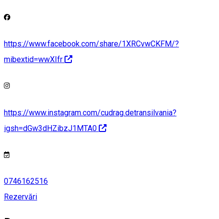
https://www.facebook.com/share/1XRCvwCKFM/?
mibextid=wwXIfr
https://www.instagram.com/cudrag.detransilvania?
igsh=dGw3dHZibzJ1MTA0
0746162516
Rezervări