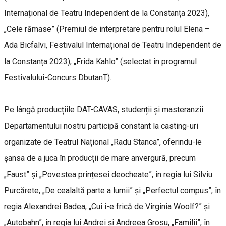
Internațional de Teatru Independent de la Constanța 2023),
„Cele rămase” (Premiul de interpretare pentru rolul Elena –
Ada Bicfalvi, Festivalul Internațional de Teatru Independent de
la Constanța 2023), „Frida Kahlo” (selectat în programul
Festivalului-Concurs DbutanT).
Pe lângă producțiile DAT-CAVAS, studenții și masteranzii
Departamentului nostru participă constant la casting-uri
organizate de Teatrul Național „Radu Stanca”, oferindu-le
șansa de a juca în producții de mare anvergură, precum
„Faust” și „Povestea prințesei deocheate”, în regia lui Silviu
Purcărete, „De cealaltă parte a lumii” și „Perfectul compus”, în
regia Alexandrei Badea, „Cui i-e frică de Virginia Woolf?” și
„Autobahn”, în regia lui Andrei și Andreea Grosu, „Familii”, în