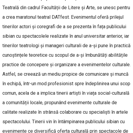
Teatrală din cadrul Facultății de Litere și Arte, se unesc pentru
a crea maratonul teatral DATfest. Evenimentul oferă prilejul
tinerilor actori și coregrafi de a se prezenta în fața publicului
sibian cu spectacolele realizate în anul universitar anterior, iar
tinerilor teatrologi și manageri culturali de a-și pune în practică
cunoștințele teoretice cu scopul de a-și îmbunătăți abilitățile
practice de concepere și organizare a evenimentelor culturale.
Astfel, se creează un mediu propice de comunicare și muncă
în echipă, într-un mod profesionist spre îndeplinirea unui scop
comun, acela de a implica tinerii artiști în viața social-culturală
a comunității locale, propunând evenimente culturale de
calitate realizate în strânsă colaborare cu specialiști în artele
spectacolului. Tinerii vin în întâmpinarea publicului sibian cu
evenimente ce diversifică oferta culturală prin spectacole de