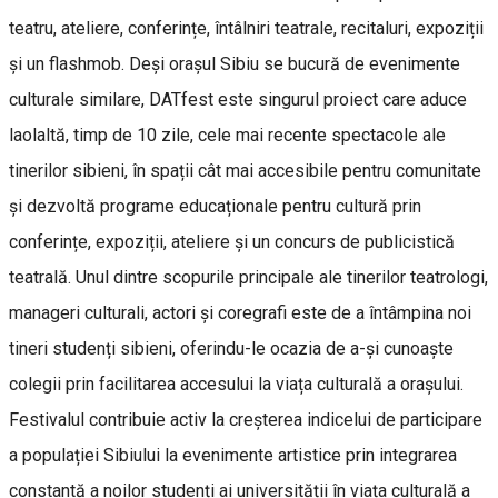
teatru, ateliere, conferințe, întâlniri teatrale, recitaluri, expoziții
și un flashmob. Deși orașul Sibiu se bucură de evenimente
culturale similare, DATfest este singurul proiect care aduce
laolaltă, timp de 10 zile, cele mai recente spectacole ale
tinerilor sibieni, în spații cât mai accesibile pentru comunitate
și dezvoltă programe educaționale pentru cultură prin
conferințe, expoziții, ateliere și un concurs de publicistică
teatrală. Unul dintre scopurile principale ale tinerilor teatrologi,
manageri culturali, actori și coregrafi este de a întâmpina noi
tineri studenți sibieni, oferindu-le ocazia de a-și cunoaște
colegii prin facilitarea accesului la viața culturală a orașului.
Festivalul contribuie activ la creșterea indicelui de participare
a populației Sibiului la evenimente artistice prin integrarea
constantă a noilor studenți ai universității în viața culturală a