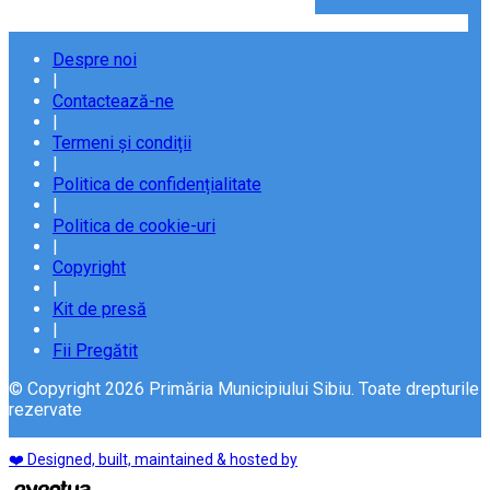
Despre noi
|
Contactează-ne
|
Termeni și condiții
|
Politica de confidențialitate
|
Politica de cookie-uri
|
Copyright
|
Kit de presă
|
Fii Pregătit
© Copyright 2026 Primăria Municipiului Sibiu. Toate drepturile
rezervate
❤️ Designed, built, maintained & hosted by