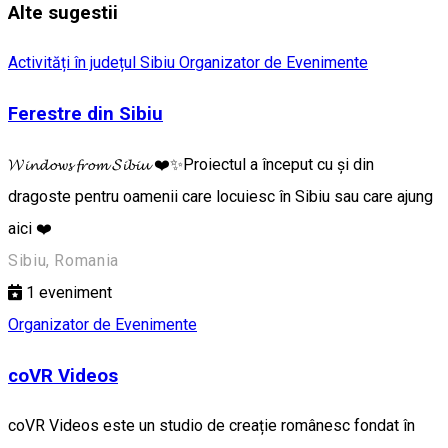
Alte sugestii
Activități în județul Sibiu
Organizator de Evenimente
Ferestre din Sibiu
𝓦𝓲𝓷𝓭𝓸𝔀𝓼 𝓯𝓻𝓸𝓶 𝓢𝓲𝓫𝓲𝓾 ❤️✨Proiectul a început cu și din
dragoste pentru oamenii care locuiesc în Sibiu sau care ajung
aici ❤️
Sibiu, Romania
1
eveniment
Organizator de Evenimente
coVR Videos
coVR Videos este un studio de creație românesc fondat în