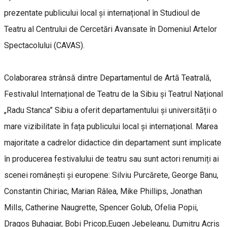
prezentate publicului local și internațional în Studioul de
Teatru al Centrului de Cercetări Avansate în Domeniul Artelor
Spectacolului (CAVAS).
Colaborarea strânsă dintre Departamentul de Artă Teatrală,
Festivalul Internațional de Teatru de la Sibiu și Teatrul Național
„Radu Stanca” Sibiu a oferit departamentului și universității o
mare vizibilitate în fața publicului local și internațional. Marea
majoritate a cadrelor didactice din departament sunt implicate
în producerea festivalului de teatru sau sunt actori renumiți ai
scenei românești și europene: Silviu Purcărete, George Banu,
Constantin Chiriac, Marian Râlea, Mike Phillips, Jonathan
Mills, Catherine Naugrette, Spencer Golub, Ofelia Popii,
Dragoș Buhagiar, Bobi Pricop,Eugen Jebeleanu, Dumitru Acriș