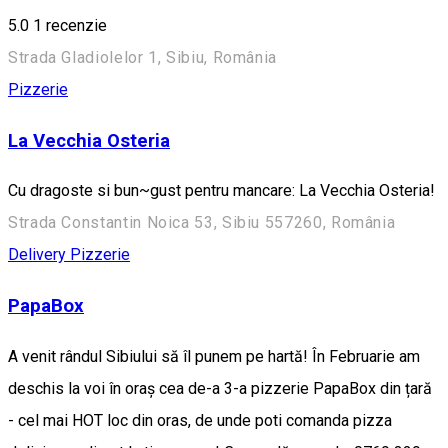
5.0
1 recenzie
Strada Gladiolelor 1, Sibiu, România
Pizzerie
La Vecchia Osteria
Cu dragoste si bun~gust pentru mancare: La Vecchia Osteria!
Strada Constantin Noica 53, Sibiu 557260, România
Delivery
Pizzerie
PapaBox
A venit rândul Sibiului să îl punem pe hartă! În Februarie am
deschis la voi în oraș cea de-a 3-a pizzerie PapaBox din țară
- cel mai HOT loc din oras, de unde poti comanda pizza