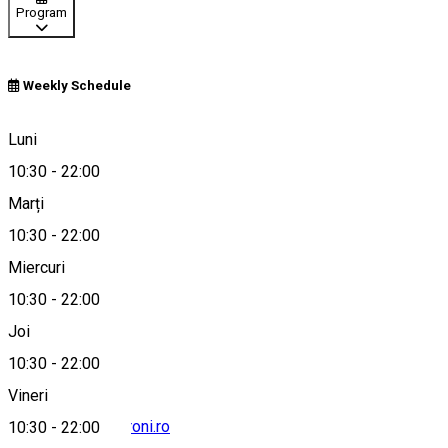
Program
Weekly Schedule
Sibiu, Romania
Luni
10:30
-
22:00
Marți
Hartă
10:30
-
22:00
Miercuri
10:30
-
22:00
0740037528
Joi
10:30
-
22:00
Vineri
comenzi@pepperoni.ro
10:30
-
22:00