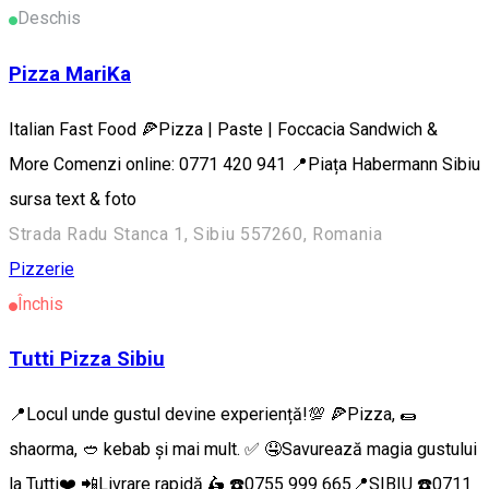
Deschis
Pizza MariKa
Italian Fast Food 🍕Pizza | Paste | Foccacia Sandwich &
More Comenzi online: 0771 420 941 📍Piața Habermann Sibiu
sursa text & foto
Strada Radu Stanca 1, Sibiu 557260, Romania
Pizzerie
Închis
Tutti Pizza Sibiu
📍Locul unde gustul devine experiență!💯 🍕Pizza, 🌯
shaorma, 🥙 kebab și mai mult. ✅ 🤤Savurează magia gustului
la Tutti❤️ 📲Livrare rapidă 🛵 ☎️0755 999 665📍SIBIU ☎️0711