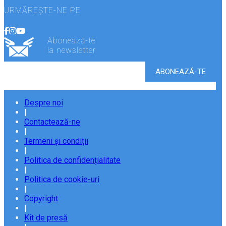
URMĂREȘTE-NE PE
Abonează-te
la newsletter
Despre noi
|
Contactează-ne
|
Termeni și condiții
|
Politica de confidențialitate
|
Politica de cookie-uri
|
Copyright
|
Kit de presă