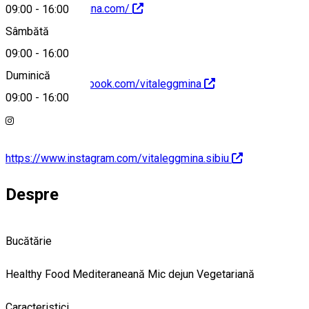
https://vitaleggmina.com/
09:00
-
16:00
Sâmbătă
09:00
-
16:00
Duminică
https://www.facebook.com/vitaleggmina
09:00
-
16:00
https://www.instagram.com/vitaleggmina.sibiu
Despre
Bucătărie
Healthy Food
Mediteraneană
Mic dejun
Vegetariană
Caracteristici