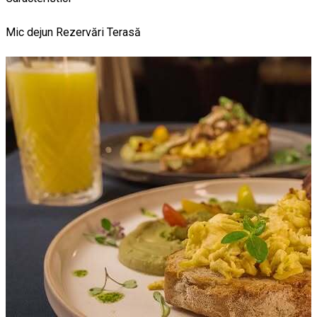
Mic dejun
Rezervări
Terasă