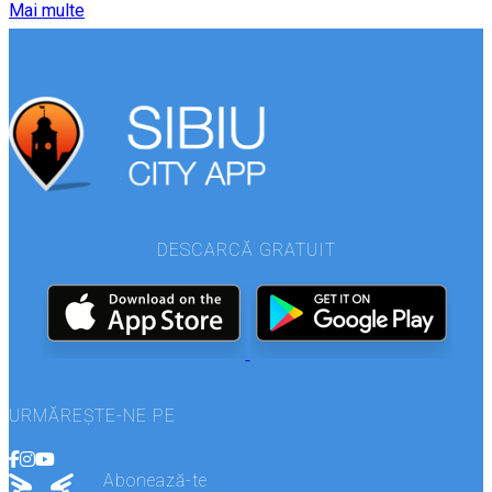
Mai multe
DESCARCĂ GRATUIT
URMĂREȘTE-NE PE
Abonează-te