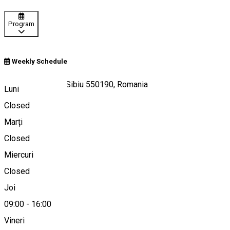
Program
Weekly Schedule
Strada Azilului 2, Sibiu 550190, Romania
Luni
Closed
Marți
Hartă
Closed
Miercuri
Closed
0734047713
Joi
09:00
-
16:00
Vineri