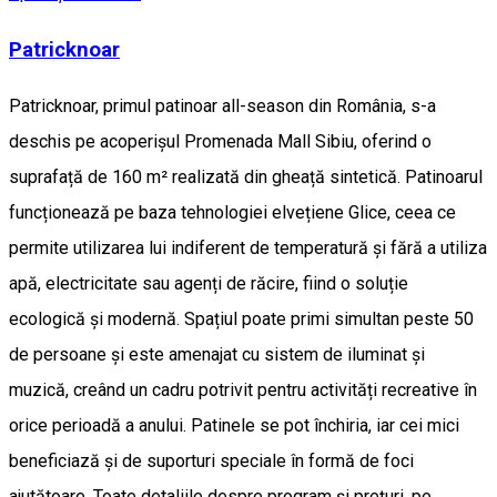
Patricknoar
Patricknoar, primul patinoar all-season din România, s-a
deschis pe acoperișul Promenada Mall Sibiu, oferind o
suprafață de 160 m² realizată din gheață sintetică. Patinoarul
funcționează pe baza tehnologiei elvețiene Glice, ceea ce
permite utilizarea lui indiferent de temperatură și fără a utiliza
apă, electricitate sau agenți de răcire, fiind o soluție
ecologică și modernă. Spațiul poate primi simultan peste 50
de persoane și este amenajat cu sistem de iluminat și
muzică, creând un cadru potrivit pentru activități recreative în
orice perioadă a anului. Patinele se pot închiria, iar cei mici
beneficiază și de suporturi speciale în formă de foci
ajutătoare. Toate detaliile despre program și prețuri, pe