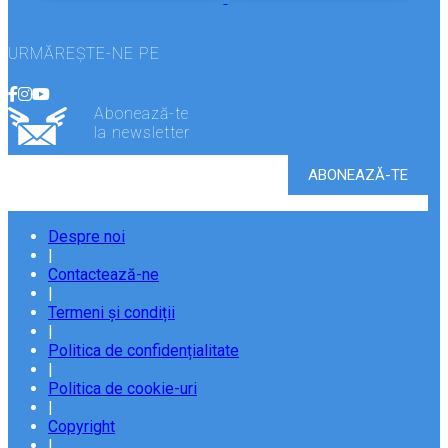
URMĂREȘTE-NE PE
Abonează-te
la newsletter
Despre noi
|
Contactează-ne
|
Termeni și condiții
|
Politica de confidențialitate
|
Politica de cookie-uri
|
Copyright
|