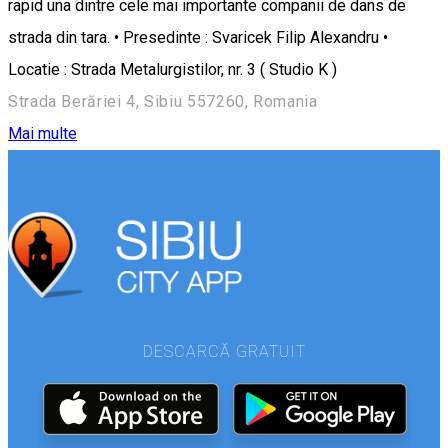
rapid una dintre cele mai importante companii de dans de
strada din tara. • Presedinte : Svaricek Filip Alexandru •
Locatie : Strada Metalurgistilor, nr. 3 ( Studio K )
Strada Berăriei 4, Sibiu 557260, Romania
Mai multe
DESCARCĂ GRATUIT