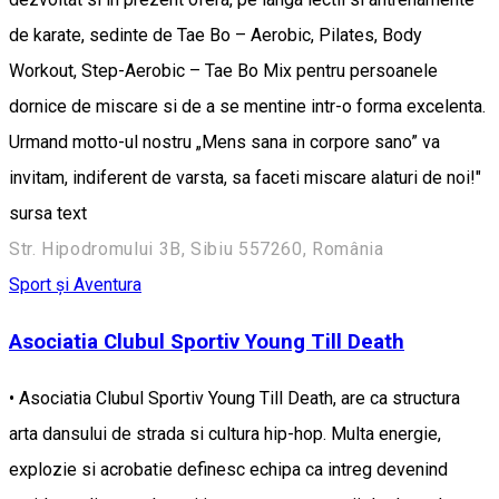
de karate, sedinte de Tae Bo – Aerobic, Pilates, Body
Workout, Step-Aerobic – Tae Bo Mix pentru persoanele
dornice de miscare si de a se mentine intr-o forma excelenta.
Urmand motto-ul nostru „Mens sana in corpore sano” va
invitam, indiferent de varsta, sa faceti miscare alaturi de noi!"
sursa text
Str. Hipodromului 3B, Sibiu 557260, România
Sport și Aventura
Asociatia Clubul Sportiv Young Till Death
• Asociatia Clubul Sportiv Young Till Death, are ca structura
arta dansului de strada si cultura hip-hop. Multa energie,
explozie si acrobatie definesc echipa ca intreg devenind