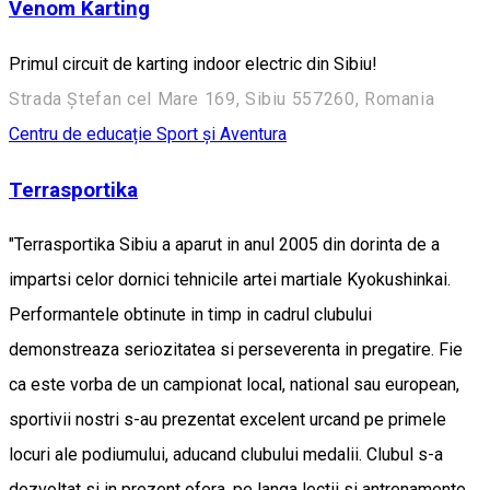
Venom Karting
Primul circuit de karting indoor electric din Sibiu!
Strada Ștefan cel Mare 169, Sibiu 557260, Romania
Centru de educație
Sport și Aventura
Terrasportika
"Terrasportika Sibiu a aparut in anul 2005 din dorinta de a
impartsi celor dornici tehnicile artei martiale Kyokushinkai.
Performantele obtinute in timp in cadrul clubului
demonstreaza seriozitatea si perseverenta in pregatire. Fie
ca este vorba de un campionat local, national sau european,
sportivii nostri s-au prezentat excelent urcand pe primele
locuri ale podiumului, aducand clubului medalii. Clubul s-a
dezvoltat si in prezent ofera, pe langa lectii si antrenamente