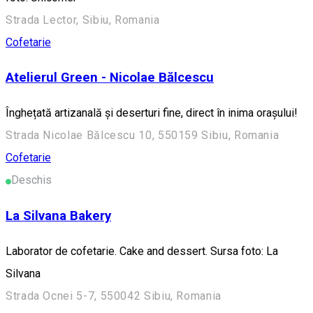
Strada Lector, Sibiu, Romania
Cofetarie
Atelierul Green - Nicolae Bălcescu
Înghețată artizanală și deserturi fine, direct în inima orașului!
Strada Nicolae Bălcescu 10, 550159 Sibiu, Romania
Cofetarie
Deschis
La Silvana Bakery
Laborator de cofetarie. Cake and dessert. Sursa foto: La
Silvana
Strada Ocnei 5-7, 550042 Sibiu, Romania