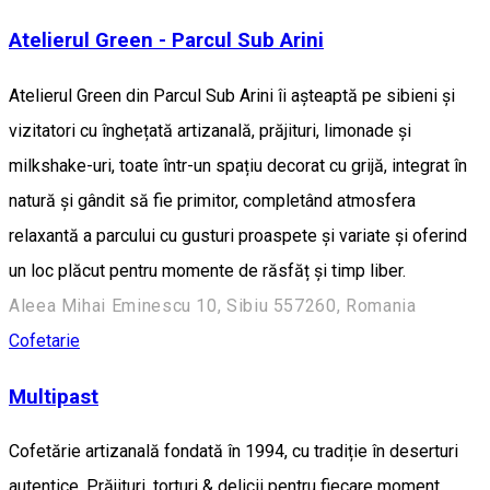
Atelierul Green - Parcul Sub Arini
Atelierul Green din Parcul Sub Arini îi așteaptă pe sibieni și
vizitatori cu înghețată artizanală, prăjituri, limonade și
milkshake-uri, toate într-un spațiu decorat cu grijă, integrat în
natură și gândit să fie primitor, completând atmosfera
relaxantă a parcului cu gusturi proaspete și variate și oferind
un loc plăcut pentru momente de răsfăț și timp liber.
Aleea Mihai Eminescu 10, Sibiu 557260, Romania
Cofetarie
Multipast
Cofetărie artizanală fondată în 1994, cu tradiție în deserturi
autentice. Prăjituri, torturi & delicii pentru fiecare moment