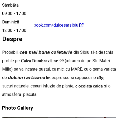
Sâmbătă
09:00
-
17:00
Duminică
https://www.facebook.com/dulcesarsibiu
12:00
-
17:00
Despre
Probabil, 𝙘𝙚𝙖 𝙢𝙖𝙞 𝙗𝙪𝙣𝙖 𝙘𝙤𝙛𝙚𝙩𝙖𝙧𝙞𝙚 din Sibiu si-a deschis
portile pe 𝐂𝐚𝐥𝐞𝐚 𝐃𝐮𝐦𝐛𝐫𝐚𝐯𝐢𝐢, 𝐧𝐫. 𝟗𝟗 (intrarea de pe Str. Matei
Millo) sa va incante gustul, cu mic, cu MARE, cu o gama variata
de 𝙙𝙪𝙡𝙘𝙞𝙪𝙧𝙞 𝙖𝙧𝙩𝙞𝙯𝙖𝙣𝙖𝙡𝙚, espresso si cappuccino 𝙞𝙡𝙡𝙮,
sucuri naturale, ceauri infuzie de plante, 𝗰𝗶𝗼𝗰𝗼𝗹𝗮𝘁𝗮 𝗰𝗮𝗹𝗱𝗮 si o
atmosfera placuta.
Photo Gallery