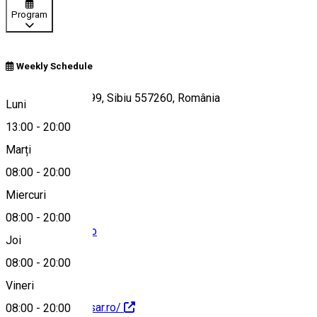
Program
Weekly Schedule
Calea Dumbrăvii 99, Sibiu 557260, România
Luni
13:00
-
20:00
Marți
Hartă
08:00
-
20:00
Miercuri
08:00
-
20:00
office@dulcesar.ro
Joi
08:00
-
20:00
Vineri
http://www.dulcesar.ro/
08:00
-
20:00