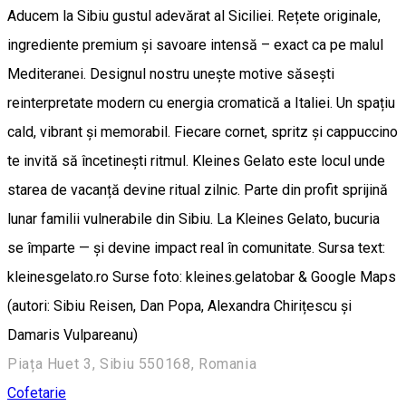
Aducem la Sibiu gustul adevărat al Siciliei. Rețete originale,
ingrediente premium și savoare intensă – exact ca pe malul
Mediteranei. Designul nostru unește motive săsești
reinterpretate modern cu energia cromatică a Italiei. Un spațiu
cald, vibrant și memorabil. Fiecare cornet, spritz și cappuccino
te invită să încetinești ritmul. Kleines Gelato este locul unde
starea de vacanță devine ritual zilnic. Parte din profit sprijină
lunar familii vulnerabile din Sibiu. La Kleines Gelato, bucuria
se împarte — și devine impact real în comunitate. Sursa text:
kleinesgelato.ro Surse foto: kleines.gelatobar & Google Maps
(autori: Sibiu Reisen, Dan Popa, Alexandra Chirițescu și
Damaris Vulpareanu)
Piața Huet 3, Sibiu 550168, Romania
Cofetarie