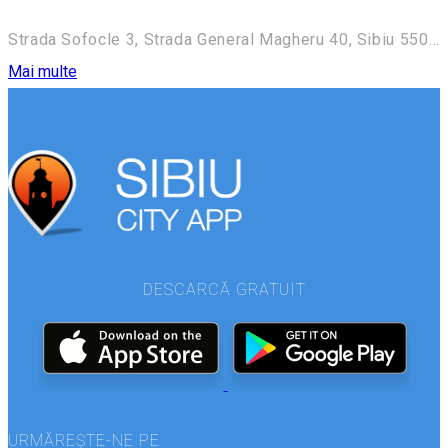
Strada Sofocle 3, Strada General Magheru 40, Sibiu 550094, Romania
Mai multe
DESCARCĂ GRATUIT
URMĂREȘTE-NE PE