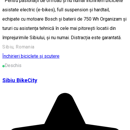
Pentru pasionații de offroad și nu numai închiriem biciclete
asistate electric (e-bikes), full suspension și hardtail,
echipate cu motoare Bosch și baterii de 750 Wh Organizam și
tururi cu asistența tehnică în cele mai pitorești locatii din
împrejurimile Sibiului, și nu numai. Distracția este garantată.
Sibiu, Romania
Închirieri biciclete și scutere
Deschis
Sibiu BikeCity