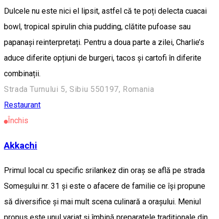
Dulcele nu este nici el lipsit, astfel că te poți delecta cuacai
bowl, tropical spirulin chia pudding, clătite pufoase sau
papanași reinterpretați. Pentru a doua parte a zilei, Charlie’s
aduce diferite opțiuni de burgeri, tacos și cartofi în diferite
combinații.
Strada Turnului 5, Sibiu 550197, Romania
Restaurant
Închis
Akkachi
Primul local cu specific srilankez din oraș se află pe strada
Someșului nr. 31 și este o afacere de familie ce își propune
să diversifice și mai mult scena culinară a orașului. Meniul
propus este unul variat și îmbină preparatele tradiționale din