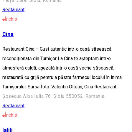
Piața Mare, Sibiu, Romania
Restaurant
Închis
Cina
Restaurant Cina – Gust autentic într-o casă săsească
recondiționată din Turnișor La Cina te așteptăm într-o
atmosferă caldă, așezată într-o casă veche săsească,
restaurată cu grijă pentru a păstra farmecul locului în inima
Turnișorului. Sursa foto: Valentin Oltean, Cina Restaurant
Șoseaua Alba Iulia 76, Sibiu 550052, Romania
Restaurant
Închis
lalili