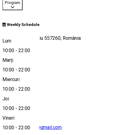
Program
Weekly Schedule
Strada Lector, Sibiu 557260, România
Luni
10:00
-
22:00
Marți
Hartă
10:00
-
22:00
Miercuri
10:00
-
22:00
0730448010
Joi
10:00
-
22:00
Vineri
enjoysushi.sibiu@gmail.com
10:00
-
22:00