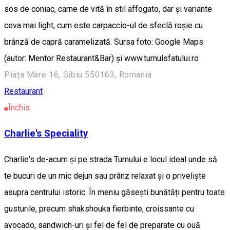
sos de coniac, carne de vită în stil affogato, dar și variante
ceva mai light, cum este carpaccio-ul de sfeclă roșie cu
brânză de capră caramelizată. Sursa foto: Google Maps
(autor: Mentor Restaurant&Bar) și www.turnulsfatului.ro
Piața Mare 16, Sibiu 550163, Romania
Restaurant
Închis
Charlie's Speciality
Charlie's de-acum și pe strada Turnului e locul ideal unde să
te bucuri de un mic dejun sau prânz relaxat și o priveliște
asupra centrului istoric. În meniu găsești bunătăți pentru toate
gusturile, precum shakshouka fierbinte, croissante cu
avocado, sandwich-uri și fel de fel de preparate cu ouă.