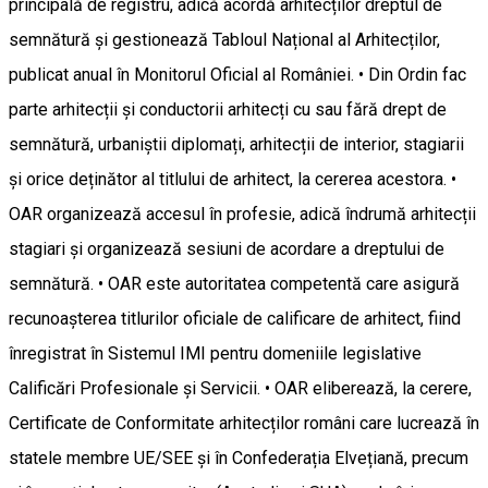
principală de registru, adică acordă arhitecților dreptul de
semnătură și gestionează Tabloul Național al Arhitecților,
publicat anual în Monitorul Oficial al României. • Din Ordin fac
parte arhitecții și conductorii arhitecți cu sau fără drept de
semnătură, urbaniștii diplomați, arhitecții de interior, stagiarii
și orice deținător al titlului de arhitect, la cererea acestora. •
OAR organizează accesul în profesie, adică îndrumă arhitecții
stagiari și organizează sesiuni de acordare a dreptului de
semnătură. • OAR este autoritatea competentă care asigură
recunoașterea titlurilor oficiale de calificare de arhitect, fiind
înregistrat în Sistemul IMI pentru domeniile legislative
Calificări Profesionale și Servicii. • OAR eliberează, la cerere,
Certificate de Conformitate arhitecților români care lucrează în
statele membre UE/SEE și în Confederația Elvețiană, precum