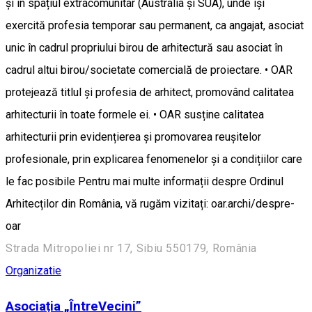
și în spațiul extracomunitar (Australia și SUA), unde își
exercită profesia temporar sau permanent, ca angajat, asociat
unic în cadrul propriului birou de arhitectură sau asociat în
cadrul altui birou/societate comercială de proiectare. • OAR
protejează titlul și profesia de arhitect, promovând calitatea
arhitecturii în toate formele ei. • OAR susține calitatea
arhitecturii prin evidențierea și promovarea reușitelor
profesionale, prin explicarea fenomenelor și a condițiilor care
le fac posibile Pentru mai multe informații despre Ordinul
Arhitecților din România, vă rugăm vizitați: oar.archi/despre-
oar
Strada Mitropoliei nr 17, Sibiu 550179, România
Organizatie
Asociația „ÎntreVecini”