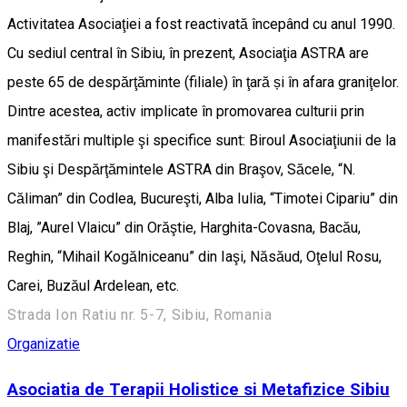
Activitatea Asociaţiei a fost reactivată începând cu anul 1990.
Cu sediul central în Sibiu, în prezent, Asociaţia ASTRA are
peste 65 de despărţăminte (filiale) în ţară și în afara graniţelor.
Dintre acestea, activ implicate în promovarea culturii prin
manifestări multiple şi specifice sunt: Biroul Asociaţiunii de la
Sibiu şi Despărţămintele ASTRA din Braşov, Săcele, “N.
Căliman” din Codlea, Bucureşti, Alba Iulia, “Timotei Cipariu” din
Blaj, ”Aurel Vlaicu” din Orăştie, Harghita-Covasna, Bacău,
Reghin, “Mihail Kogălniceanu” din Iaşi, Năsăud, Oţelul Rosu,
Carei, Buzăul Ardelean, etc.
Strada Ion Ratiu nr. 5-7, Sibiu, Romania
Organizatie
Asociatia de Terapii Holistice si Metafizice Sibiu