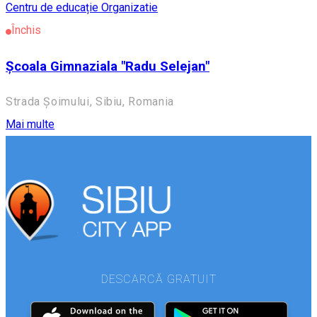
Centru de educație
Organizatie
Închis
Școala Gimnaziala "Radu Selejan"
Strada Șoimului, Sibiu, Romania
Mai multe
DESCARCĂ GRATUIT