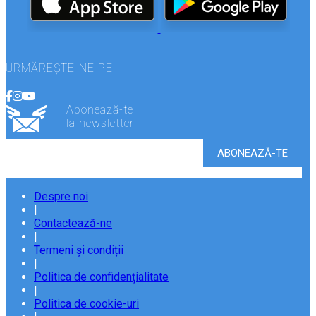
URMĂREȘTE-NE PE
Abonează-te
la newsletter
Despre noi
|
Contactează-ne
|
Termeni și condiții
|
Politica de confidențialitate
|
Politica de cookie-uri