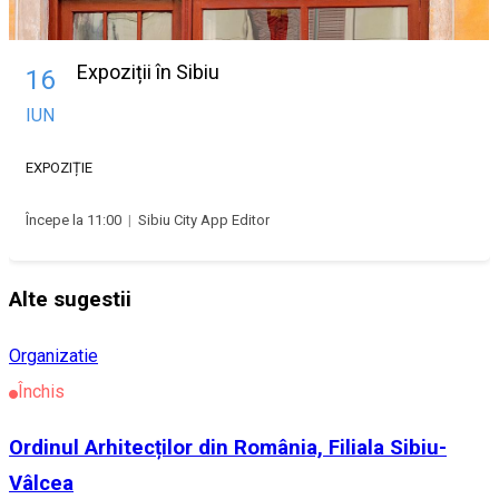
Expoziții în Sibiu
16
IUN
EXPOZIȚIE
Începe la 11:00
|
Sibiu City App Editor
Alte sugestii
Organizatie
Închis
Ordinul Arhitecților din România, Filiala Sibiu-
Vâlcea