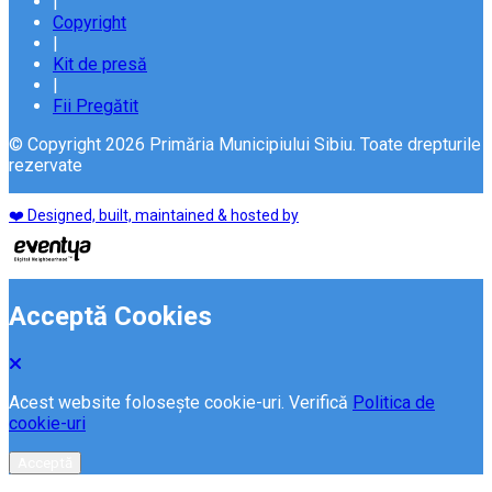
|
Copyright
|
Kit de presă
|
Fii Pregătit
© Copyright 2026 Primăria Municipiului Sibiu. Toate drepturile
rezervate
❤️ Designed, built, maintained & hosted by
Acceptă Cookies
Acest website folosește cookie-uri. Verifică
Politica de
cookie-uri
Acceptă