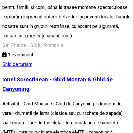
pentru familii și copii, până la trasee montane spectaculoase,
explorăm împreună poteci, belvederi și povești locale. Tururile
noastre sunt în grupuri restrânse, cu accent pe siguranță,
calitate și experiență umană reală.
Str. Frunzei, Sibiu, Romania
1
eveniment
Ghid de turism
Ionel Sorostinean - Ghid Montan & Ghid de
Canyoning
Activitati: Ghid Montan si Ghid de Canyoning - drumetii de
vara - drumetii de iarna (clasice sau cu rachete de zapada). -
via Ferrata - ture de bicicleta - ture montane de bicicleta
(MTB) - ture cu bicicleta electrica eMTB - canyoning *