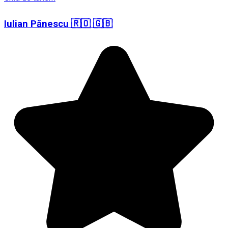
Iulian Pănescu 🇷🇴 🇬🇧