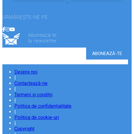
URMĂREȘTE-NE PE
Abonează-te
la newsletter
Despre noi
|
Contactează-ne
|
Termeni și condiții
|
Politica de confidențialitate
|
Politica de cookie-uri
|
Copyright