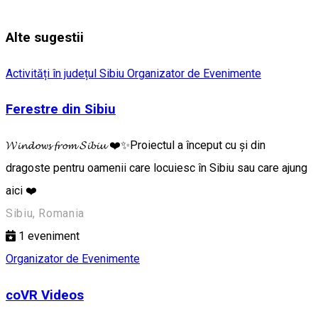
Alte sugestii
Activități în județul Sibiu
Organizator de Evenimente
Ferestre din Sibiu
𝓦𝓲𝓷𝓭𝓸𝔀𝓼 𝓯𝓻𝓸𝓶 𝓢𝓲𝓫𝓲𝓾 ❤️✨Proiectul a început cu și din
dragoste pentru oamenii care locuiesc în Sibiu sau care ajung
aici ❤️
Sibiu, Romania
1
eveniment
Organizator de Evenimente
coVR Videos