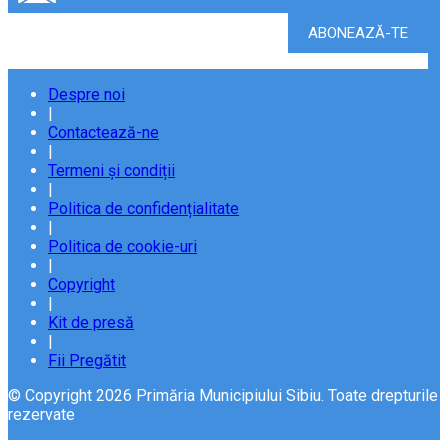
Despre noi
|
Contactează-ne
|
Termeni și condiții
|
Politica de confidențialitate
|
Politica de cookie-uri
|
Copyright
|
Kit de presă
|
Fii Pregătit
© Copyright 2026 Primăria Municipiului Sibiu. Toate drepturile
rezervate