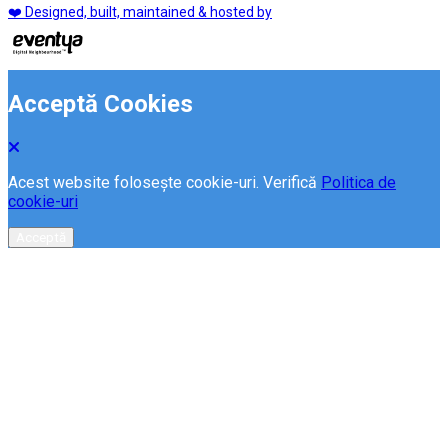
❤️ Designed, built, maintained & hosted by
Acceptă Cookies
Acest website folosește cookie-uri. Verifică
Politica de
cookie-uri
Acceptă