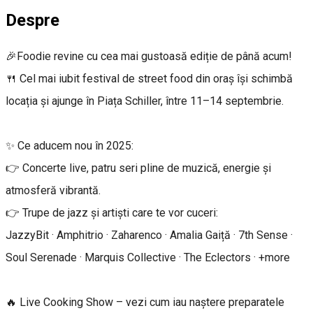
Despre
🎉Foodie revine cu cea mai gustoasă ediție de până acum!
🍴 Cel mai iubit festival de street food din oraș își schimbă
locația și ajunge în Piața Schiller, între 11–14 septembrie.
✨ Ce aducem nou în 2025:
👉 Concerte live, patru seri pline de muzică, energie și
atmosferă vibrantă.
👉 Trupe de jazz și artiști care te vor cuceri:
JazzyBit · Amphitrio · Zaharenco · Amalia Gaiță · 7th Sense ·
Soul Serenade · Marquis Collective · The Eclectors · +more
🔥 Live Cooking Show – vezi cum iau naștere preparatele