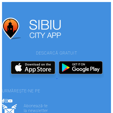
DESCARCĂ GRATUIT
URMĂREȘTE-NE PE
Abonează-te
la newsletter