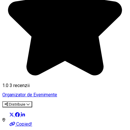
1.0
3
recenzii
Organizator de Evenimente
Distribuie
Copied!