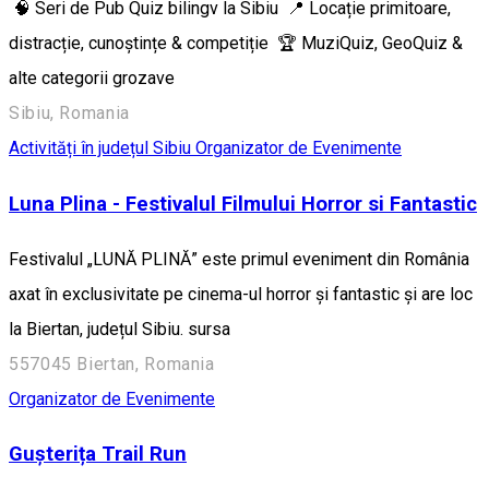
🧠 Seri de Pub Quiz bilingv la Sibiu 📍 Locație primitoare,
distracție, cunoștințe & competiție 🏆 MuziQuiz, GeoQuiz &
alte categorii grozave
Sibiu, Romania
Activități în județul Sibiu
Organizator de Evenimente
Luna Plina - Festivalul Filmului Horror si Fantastic
Festivalul „LUNĂ PLINĂ” este primul eveniment din România
axat în exclusivitate pe cinema-ul horror și fantastic și are loc
la Biertan, județul Sibiu. sursa
557045 Biertan, Romania
Organizator de Evenimente
Gușterița Trail Run