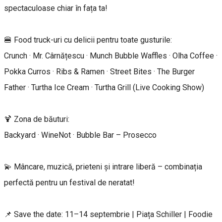
spectaculoase chiar în fața ta!
🍔 Food truck-uri cu delicii pentru toate gusturile:
Crunch · Mr. Cârnățescu · Munch Bubble Waffles · Olha Coffee ·
Pokka Curros · Ribs & Ramen · Street Bites · The Burger
Father · Turtha Ice Cream · Turtha Grill (Live Cooking Show)
🍹 Zona de băuturi:
Backyard · WineNot · Bubble Bar – Prosecco
💫 Mâncare, muzică, prieteni și intrare liberă – combinația
perfectă pentru un festival de neratat!
📌 Save the date: 11–14 septembrie | Piața Schiller | Foodie