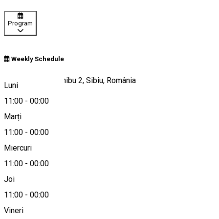
Program
Weekly Schedule
Strada Onisifor Ghibu 2, Sibiu, România
Luni
11:00
-
00:00
Marți
Hartă
11:00
-
00:00
Miercuri
11:00
-
00:00
0742079669
Joi
11:00
-
00:00
Vineri