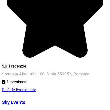
5.0
1 recenzie
Șoseaua Alba Iulia 100, Sibiu 550052, Romania
1
eveniment
Sală de Evenimente
Sky Events