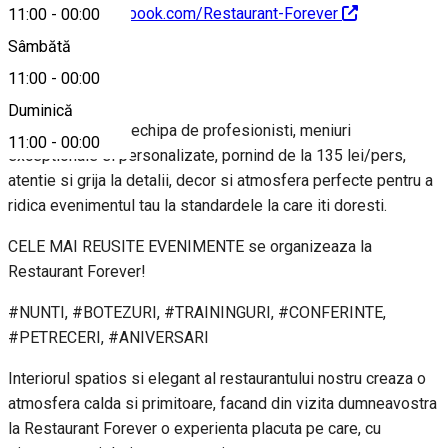
https://www.facebook.com/Restaurant-Forever
11:00
-
00:00
Sâmbătă
Despre
11:00
-
00:00
Duminică
Un local select, o echipa de profesionisti, meniuri
11:00
-
00:00
exceptionale si personalizate, pornind de la 135 lei/pers,
atentie si grija la detalii, decor si atmosfera perfecte pentru a
ridica evenimentul tau la standardele la care iti doresti.
CELE MAI REUSITE EVENIMENTE se organizeaza la
Restaurant Forever!
#NUNTI, #BOTEZURI, #TRAININGURI, #CONFERINTE,
#PETRECERI, #ANIVERSARI
Interiorul spatios si elegant al restaurantului nostru creaza o
atmosfera calda si primitoare, facand din vizita dumneavostra
la Restaurant Forever o experienta placuta pe care, cu