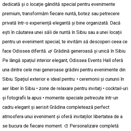
dedicată și o locație gândită special pentru evenimente
premium, transformăm fiecare nuntă, botez sau petrecere
privată într-o experiență elegantă și bine organizată. Dacă
ești în căutarea unei săli de nuntă în Sibiu sau a unei locații
pentru un eveniment special, te invităm să descoperi ceea ce
face Odissea diferită. 🌿 Grădină generoasă și unică în Sibiu
Pe lângă spațiul interior elegant, Odissea Events Hall oferă
una dintre cele mai generoase grădini pentru evenimente din
Sibiu. Spațiul exterior e ideal pentru: • ceremonii și cununii în
aer liber în Sibiu • zone de relaxare pentru invitați • cocktail-uri
și fotografii la apus • momente speciale petrecute într-un
cadru elegant și aerisit Grădina completează perfect
atmosfera unui eveniment și oferă invitaților libertatea de a
se bucura de fiecare moment. 🎨 Personalizare completă