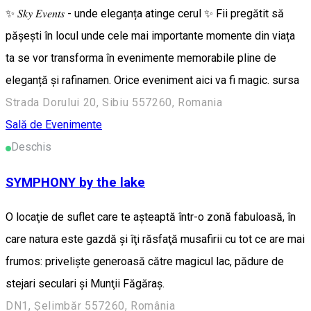
✨ 𝑆𝑘𝑦 𝐸𝑣𝑒𝑛𝑡𝑠 - unde eleganța atinge cerul ✨ Fii pregătit să
pășești în locul unde cele mai importante momente din viața
ta se vor transforma în evenimente memorabile pline de
eleganță și rafinamen. Orice eveniment aici va fi magic. sursa
Strada Dorului 20, Sibiu 557260, Romania
Sală de Evenimente
Deschis
SYMPHONY by the lake
O locaţie de suflet care te aşteaptă într-o zonă fabuloasă, în
care natura este gazdă şi îţi răsfaţă musafirii cu tot ce are mai
frumos: privelişte generoasă către magicul lac, pădure de
stejari seculari şi Munţii Făgăraş.
DN1, Șelimbăr 557260, România