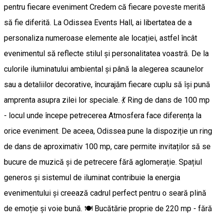
pentru fiecare eveniment Credem că fiecare poveste merită
să fie diferită. La Odissea Events Hall, ai libertatea de a
personaliza numeroase elemente ale locației, astfel încât
evenimentul să reflecte stilul și personalitatea voastră. De la
culorile iluminatului ambiental și până la alegerea scaunelor
sau a detaliilor decorative, încurajăm fiecare cuplu să își pună
amprenta asupra zilei lor speciale. 💃 Ring de dans de 100 mp
- locul unde începe petrecerea Atmosfera face diferența la
orice eveniment. De aceea, Odissea pune la dispoziție un ring
de dans de aproximativ 100 mp, care permite invitaților să se
bucure de muzică și de petrecere fără aglomerație. Spațiul
generos și sistemul de iluminat contribuie la energia
evenimentului și creează cadrul perfect pentru o seară plină
de emoție și voie bună. 🍽️ Bucătărie proprie de 220 mp - fără