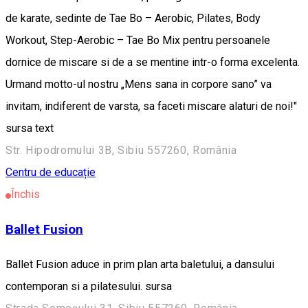
de karate, sedinte de Tae Bo – Aerobic, Pilates, Body
Workout, Step-Aerobic – Tae Bo Mix pentru persoanele
dornice de miscare si de a se mentine intr-o forma excelenta.
Urmand motto-ul nostru „Mens sana in corpore sano” va
invitam, indiferent de varsta, sa faceti miscare alaturi de noi!"
sursa text
Str. Hipodromului 3B, Sibiu 557260, România
Centru de educație
Închis
Ballet Fusion
Ballet Fusion aduce in prim plan arta baletului, a dansului
contemporan si a pilatesului. sursa