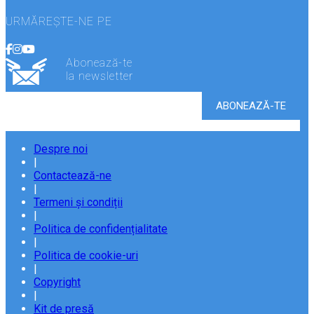
URMĂREȘTE-NE PE
Abonează-te
la newsletter
Despre noi
|
Contactează-ne
|
Termeni și condiții
|
Politica de confidențialitate
|
Politica de cookie-uri
|
Copyright
|
Kit de presă