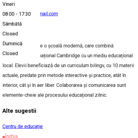
Vineri
office.framelc@gmail.com
08:00
-
17:30
Sâmbătă
Despre
Closed
Duminică
FRAM School este o școală modernă, care combină
Closed
curriculumul internațional Cambridge cu un mediu educațional
local. Elevii beneficiază de un curriculum bilingv, cu 10 materii
actuale, predate prin metode interactive și practice, atât în
interior, cât și în aer liber. Colaborarea și comunicarea sunt
elemente-cheie ale procesului educațional zilnic.
Alte sugestii
Centru de educație
Închis