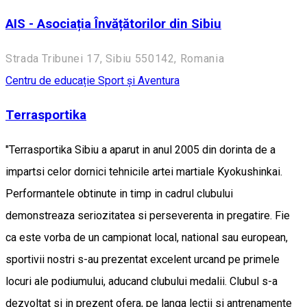
AIS - Asociația Învățătorilor din Sibiu
Strada Tribunei 17, Sibiu 550142, Romania
Centru de educație
Sport și Aventura
Terrasportika
"Terrasportika Sibiu a aparut in anul 2005 din dorinta de a
impartsi celor dornici tehnicile artei martiale Kyokushinkai.
Performantele obtinute in timp in cadrul clubului
demonstreaza seriozitatea si perseverenta in pregatire. Fie
ca este vorba de un campionat local, national sau european,
sportivii nostri s-au prezentat excelent urcand pe primele
locuri ale podiumului, aducand clubului medalii. Clubul s-a
dezvoltat si in prezent ofera, pe langa lectii si antrenamente