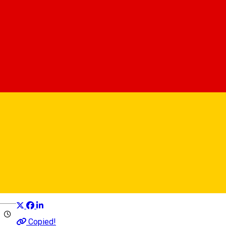
FRAM School
Centru de educație
Distribuie
Deutsch
Copied!