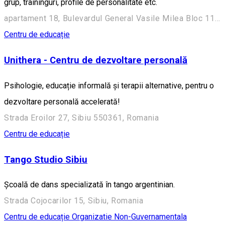
grup, traininguri, profile de personalitate etc.
apartament 18, Bulevardul General Vasile Milea Bloc 11, Sibiu 550325, Romania
Centru de educație
Unithera - Centru de dezvoltare personală
Psihologie, educație informală și terapii alternative, pentru o
dezvoltare personală accelerată!
Strada Eroilor 27, Sibiu 550361, Romania
Centru de educație
Tango Studio Sibiu
Școală de dans specializată în tango argentinian.
Strada Cojocarilor 15, Sibiu, Romania
Centru de educație
Organizatie Non-Guvernamentala