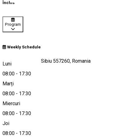
Închis
Program
Weekly Schedule
Strada Berăriei 4, Sibiu 557260, Romania
Luni
08:00
-
17:30
Marți
Hartă
08:00
-
17:30
Miercuri
08:00
-
17:30
0724491440
Joi
08:00
-
17:30