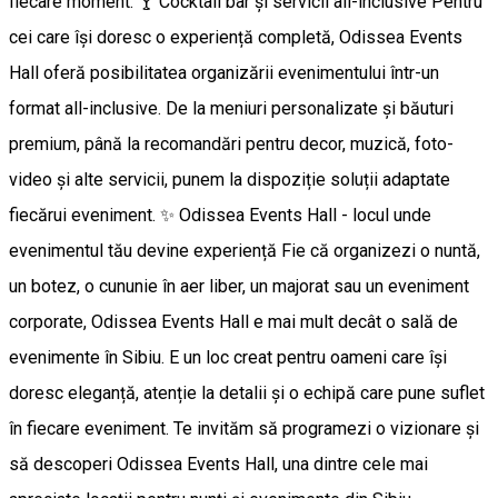
fiecare moment. 🍸 Cocktail bar și servicii all-inclusive Pentru
cei care își doresc o experiență completă, Odissea Events
Hall oferă posibilitatea organizării evenimentului într-un
format all-inclusive. De la meniuri personalizate și băuturi
premium, până la recomandări pentru decor, muzică, foto-
video și alte servicii, punem la dispoziție soluții adaptate
fiecărui eveniment. ✨️ Odissea Events Hall - locul unde
evenimentul tău devine experiență Fie că organizezi o nuntă,
un botez, o cununie în aer liber, un majorat sau un eveniment
corporate, Odissea Events Hall e mai mult decât o sală de
evenimente în Sibiu. E un loc creat pentru oameni care își
doresc eleganță, atenție la detalii și o echipă care pune suflet
în fiecare eveniment. Te invităm să programezi o vizionare și
să descoperi Odissea Events Hall, una dintre cele mai