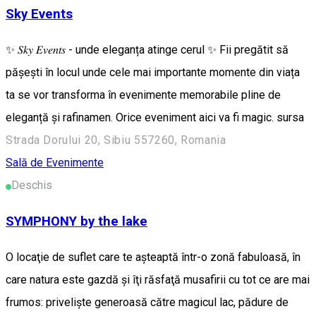
Sky Events
✨ 𝑆𝑘𝑦 𝐸𝑣𝑒𝑛𝑡𝑠 - unde eleganța atinge cerul ✨ Fii pregătit să
pășești în locul unde cele mai importante momente din viața
ta se vor transforma în evenimente memorabile pline de
eleganță și rafinamen. Orice eveniment aici va fi magic. sursa
Strada Dorului 20, Sibiu 557260, Romania
Sală de Evenimente
Deschis
SYMPHONY by the lake
O locaţie de suflet care te aşteaptă într-o zonă fabuloasă, în
care natura este gazdă şi îţi răsfaţă musafirii cu tot ce are mai
frumos: privelişte generoasă către magicul lac, pădure de