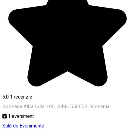
5.0
1 recenzie
Șoseaua Alba Iulia 100, Sibiu 550052, Romania
1
eveniment
Sală de Evenimente