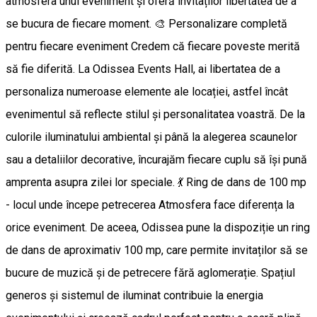
atmosfera unui eveniment și oferă invitaților libertatea de a
se bucura de fiecare moment. 🎨 Personalizare completă
pentru fiecare eveniment Credem că fiecare poveste merită
să fie diferită. La Odissea Events Hall, ai libertatea de a
personaliza numeroase elemente ale locației, astfel încât
evenimentul să reflecte stilul și personalitatea voastră. De la
culorile iluminatului ambiental și până la alegerea scaunelor
sau a detaliilor decorative, încurajăm fiecare cuplu să își pună
amprenta asupra zilei lor speciale. 💃 Ring de dans de 100 mp
- locul unde începe petrecerea Atmosfera face diferența la
orice eveniment. De aceea, Odissea pune la dispoziție un ring
de dans de aproximativ 100 mp, care permite invitaților să se
bucure de muzică și de petrecere fără aglomerație. Spațiul
generos și sistemul de iluminat contribuie la energia