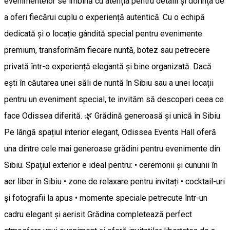
evenimentelor se îmbină cu atenția pentru detalii și dorința de
a oferi fiecărui cuplu o experiență autentică. Cu o echipă
dedicată și o locație gândită special pentru evenimente
premium, transformăm fiecare nuntă, botez sau petrecere
privată într-o experiență elegantă și bine organizată. Dacă
ești în căutarea unei săli de nuntă în Sibiu sau a unei locații
pentru un eveniment special, te invităm să descoperi ceea ce
face Odissea diferită. 🌿 Grădină generoasă și unică în Sibiu
Pe lângă spațiul interior elegant, Odissea Events Hall oferă
una dintre cele mai generoase grădini pentru evenimente din
Sibiu. Spațiul exterior e ideal pentru: • ceremonii și cununii în
aer liber în Sibiu • zone de relaxare pentru invitați • cocktail-uri
și fotografii la apus • momente speciale petrecute într-un
cadru elegant și aerisit Grădina completează perfect