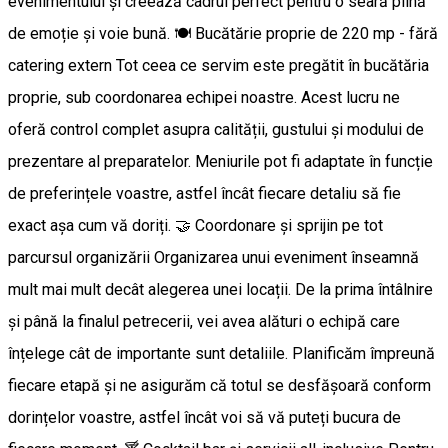
evenimentului și creează cadrul perfect pentru o seară plină
de emoție și voie bună. 🍽️ Bucătărie proprie de 220 mp - fără
catering extern Tot ceea ce servim este pregătit în bucătăria
proprie, sub coordonarea echipei noastre. Acest lucru ne
oferă control complet asupra calității, gustului și modului de
prezentare al preparatelor. Meniurile pot fi adaptate în funcție
de preferințele voastre, astfel încât fiecare detaliu să fie
exact așa cum vă doriți. 🤝 Coordonare și sprijin pe tot
parcursul organizării Organizarea unui eveniment înseamnă
mult mai mult decât alegerea unei locații. De la prima întâlnire
și până la finalul petrecerii, vei avea alături o echipă care
înțelege cât de importante sunt detaliile. Planificăm împreună
fiecare etapă și ne asigurăm că totul se desfășoară conform
dorințelor voastre, astfel încât voi să vă puteți bucura de