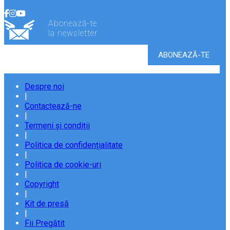
Abonează-te
la newsletter
Despre noi
|
Contactează-ne
|
Termeni și condiții
|
Politica de confidențialitate
|
Politica de cookie-uri
|
Copyright
|
Kit de presă
|
Fii Pregătit