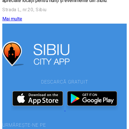
apreciate locații pentru nunți și evenimente din Sibiu.
Strada L, nr.20, Sibiu
Mai multe
DESCARCĂ GRATUIT
URMĂREȘTE-NE PE