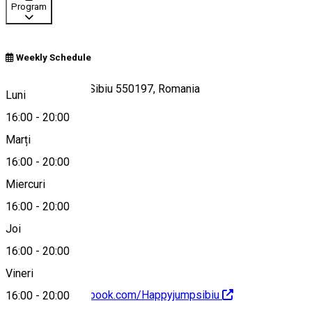
Program
Weekly Schedule
Strada Malului 8, Sibiu 550197, Romania
Luni
16:00
-
20:00
Marți
Hartă
16:00
-
20:00
Miercuri
16:00
-
20:00
0737281428
Joi
16:00
-
20:00
Vineri
https://www.facebook.com/Happyjumpsibiu
16:00
-
20:00