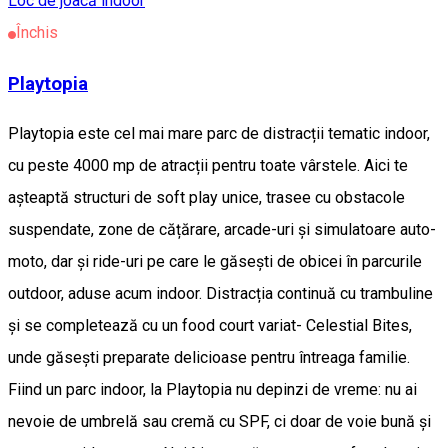
Loc de joacă indoor
Închis
Playtopia
Playtopia este cel mai mare parc de distracții tematic indoor,
cu peste 4000 mp de atracții pentru toate vârstele. Aici te
așteaptă structuri de soft play unice, trasee cu obstacole
suspendate, zone de cățărare, arcade-uri și simulatoare auto-
moto, dar și ride-uri pe care le găsești de obicei în parcurile
outdoor, aduse acum indoor. Distracția continuă cu trambuline
și se completează cu un food court variat- Celestial Bites,
unde găsești preparate delicioase pentru întreaga familie.
Fiind un parc indoor, la Playtopia nu depinzi de vreme: nu ai
nevoie de umbrelă sau cremă cu SPF, ci doar de voie bună și