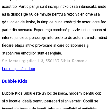
acest tip. Participanții sunt închiși într-o casă întunecată, unde
au la dispoziție 60 de minute pentru a rezolva enigme și a
găsi calea de ieșire, în timp ce sunt urmăriți de actori care fac
parte din scenariu. Experiența combină puzzle-uri, suspans și
interacțiunea cu personaje interpretate de actori, transformând
fiecare etapă într-o provocare în care colaborarea și
stăpânirea emoțiilor sunt esențiale.
Str. Metalurgiștilor 1-3, 550137 Sibiu, Romania
Loc de joacă indoor
Bubble Kids
Bubble Kids Sibiu este un loc de joacă, modern, pentru copii
și o locație ideală pentru petreceri și aniversări. Copiii se
bucură de trasee de joacă, tobogan gonflabil și activități