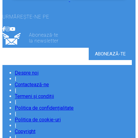
URMĂREȘTE-NE PE
Abonează-te
la newsletter
Despre noi
|
Contactează-ne
|
Termeni și condiții
|
Politica de confidențialitate
|
Politica de cookie-uri
|
Copyright
|