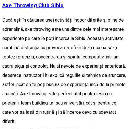
Axe Throwing Club Sibiu
Dacă ești în căutarea unei activități indoor diferite și pline de
adrenalină, axe throwing este una dintre cele mai interesante
experiențe pe care le poți încerca la Sibiu. Această activitate
combină distracția cu provocarea, oferindu-ți ocazia să-ți
testezi precizia, concentrarea și spiritul competitiv, într-un
cadru sigur și controlat. Nu ai nevoie de experiență anterioară,
deoarece instructorii îți explică regulile și tehnica de aruncare,
astfel încât să te poți bucura de experiență încă de la primele
aruncări. Axe throwing este perfect atât pentru ieșiri cu
prietenii, team building-uri sau aniversări, cât și pentru cei
care vor să iasă din rutină și să încerce ceva cu adevărat
diferit.