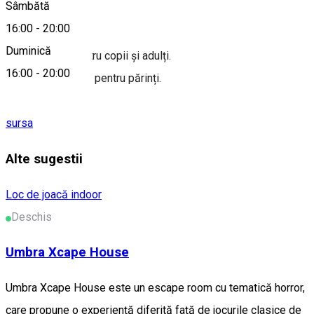
Sâmbătă
Despre
16:00
-
20:00
Duminică
Loc de joacă pentru copii și adulți.
16:00
-
20:00
Cafenea și terasă pentru părinți.
sursa
Alte sugestii
Loc de joacă indoor
Deschis
Umbra Xcape House
Umbra Xcape House este un escape room cu tematică horror,
care propune o experiență diferită față de jocurile clasice de