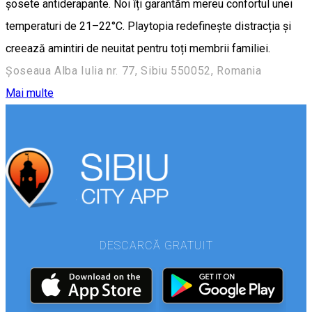
șosete antiderapante. Noi îți garantăm mereu confortul unei
temperaturi de 21–22°C. Playtopia redefinește distracția și
creează amintiri de neuitat pentru toți membrii familiei.
Șoseaua Alba Iulia nr. 77, Sibiu 550052, Romania
Mai multe
DESCARCĂ GRATUIT