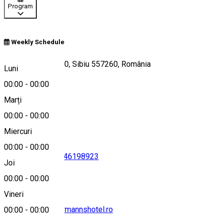
Program
Weekly Schedule
Calea Gușteriței 20, Sibiu 557260, România
Luni
00:00
-
00:00
Marți
Hartă
00:00
-
00:00
Miercuri
00:00
-
00:00
0770407203
•
0746198923
Joi
00:00
-
00:00
Vineri
reservations@hermannshotel.ro
00:00
-
00:00