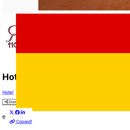
Hotel RIN ***
Hotel
Distribuie
Deutsch
Copied!