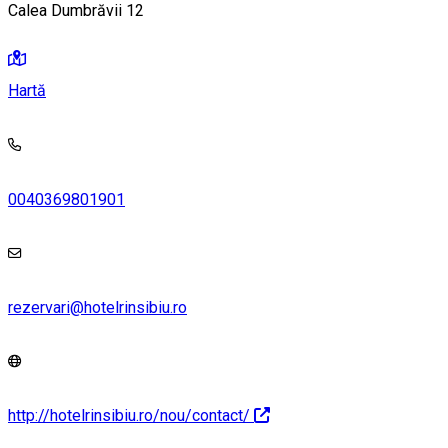
Calea Dumbrăvii 12
Hartă
0040369801901
rezervari@hotelrinsibiu.ro
http://hotelrinsibiu.ro/nou/contact/