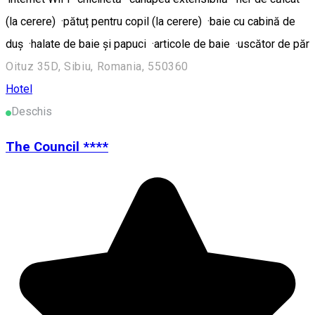
(la cerere) ·pătuț pentru copil (la cerere) ·baie cu cabină de
duș ·halate de baie și papuci ·articole de baie ·uscător de păr
Oituz 35D, Sibiu, Romania, 550360
Hotel
Deschis
The Council ****