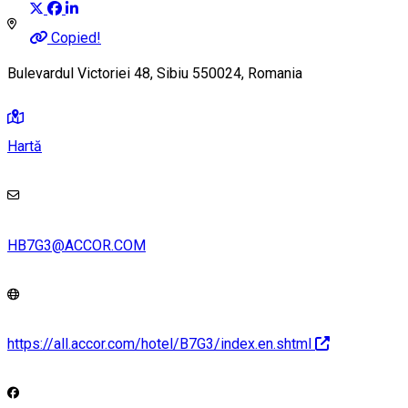
Copied!
Bulevardul Victoriei 48, Sibiu 550024, Romania
Hartă
HB7G3@ACCOR.COM
https://all.accor.com/hotel/B7G3/index.en.shtml