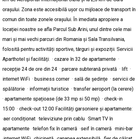
orașului. Zona este accesibilă ușor cu mijloace de transport în
comun din toate zonele orașului. În imediata apropiere a
locației noastre se afla Parcul Sub Arini, unul dintre cele mai
mari și mai vechi parcuri din Romania și Sala Transilvania,
folosită pentru activități sportive, târguri și expoziții. Servicii
Aparthotel și facilități: · cazare în 32 de apartamente ·
recepție 24 de ore din 24 · parcare subterană privată · lift ·
internet WiFi · business corner · sală de ședințe · servicii de
spălătorie · informații turistice · transfer aeroport (la cerere)
· apartamente spațioase (de 33 mp si 50 mp) · check-in
15:00 · check-out 12:00 Facilități garsoniere și apartamente:
·aer condiționat ·televiziune prin cablu ·Smart TV în
apartamente ·telefon fix în cameră ·seif în cameră ·mini-bar
·internet WiFi ·chicinetă ·canapea extensibilă ·fier de călcat