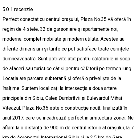
5.0
1 recenzie
Perfect conectat cu centrul orașului, Plaza No.35 vă oferă în
regim de 4 stele, 32 de garsoniere și apartamente noi,
moderne, complet mobilate și modern utilate. Acestea au
diferite dimensiuni și tarife ce pot satisface toate cerințele
dumneavoastră. Sunt potrivite atât pentru călătoriile în scop
de afaceri sau turistice cât și pentru călătorii pe termen lung.
Locația are parcare subterană și oferă o priveliște de la
înalțime. Suntem localizați la intersecția a doua artere
principale din Sibiu, Calea Dumbrăvii și Bulevardul Mihai
Viteazul. Plaza No.35 este o construcție nouă, finalizată în
anul 2017, care se încadrează perfect în arhitectura zonei. Ne
aflăm la o distanță de 900 m de centrul istoric al orașului, la 7
km de Aeroportul Internațional Sibiu și la 2,5 km de Gara