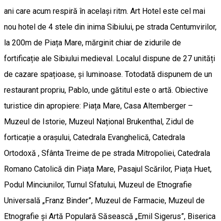
ani care acum respiră în același ritm. Art Hotel este cel mai
nou hotel de 4 stele din inima Sibiului, pe strada Centumvirilor,
la 200m de Piața Mare, mărginit chiar de zidurile de
fortificație ale Sibiului medieval. Localul dispune de 27 unități
de cazare spațioase, și luminoase. Totodată dispunem de un
restaurant propriu, Pablo, unde gătitul este o artă. Obiective
turistice din apropiere: Piața Mare, Casa Altemberger –
Muzeul de Istorie, Muzeul Național Brukenthal, Zidul de
forticație a orașului, Catedrala Evanghelică, Catedrala
Ortodoxă , Sfânta Treime de pe strada Mitropoliei, Catedrala
Romano Catolică din Piața Mare, Pasajul Scărilor, Piața Huet,
Podul Minciunilor, Turnul Sfatului, Muzeul de Etnografie
Universală „Franz Binder”, Muzeul de Farmacie, Muzeul de
Etnografie și Artă Populară Săsească „Emil Sigerus”, Biserica