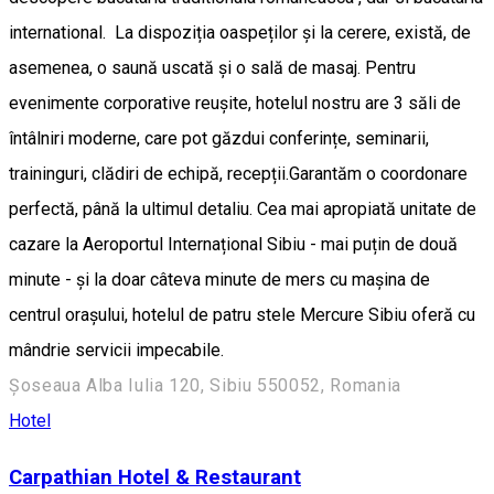
international. La dispoziția oaspeților și la cerere, există, de
asemenea, o saună uscată și o sală de masaj. Pentru
evenimente corporative reușite, hotelul nostru are 3 săli de
întâlniri moderne, care pot găzdui conferințe, seminarii,
traininguri, clădiri de echipă, recepții.Garantăm o coordonare
perfectă, până la ultimul detaliu. Cea mai apropiată unitate de
cazare la Aeroportul Internațional Sibiu - mai puțin de două
minute - și la doar câteva minute de mers cu mașina de
centrul orașului, hotelul de patru stele Mercure Sibiu oferă cu
mândrie servicii impecabile.
Șoseaua Alba Iulia 120, Sibiu 550052, Romania
Hotel
Carpathian Hotel & Restaurant