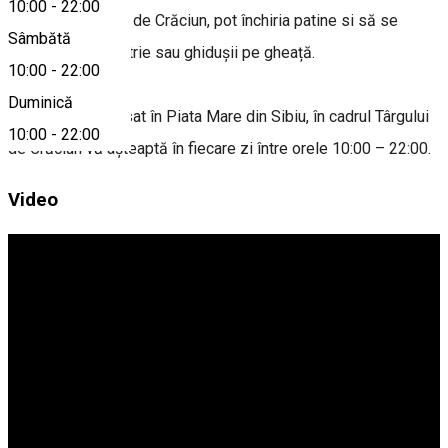
10:00
-
22:00
magică a Târgului de Crăciun, pot închiria patine si să se
Sâmbătă
întreacă in măiestrie sau ghiduşii pe gheață.
10:00
-
22:00
Duminică
Patinoarul amplasat în Piata Mare din Sibiu, în cadrul Târgului
10:00
-
22:00
de Crăciun vă așteaptă în fiecare zi între orele 10:00 – 22:00.
Video