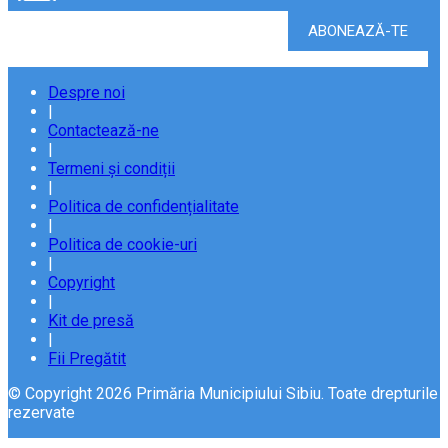
Despre noi
|
Contactează-ne
|
Termeni și condiții
|
Politica de confidențialitate
|
Politica de cookie-uri
|
Copyright
|
Kit de presă
|
Fii Pregătit
© Copyright 2026 Primăria Municipiului Sibiu. Toate drepturile
rezervate