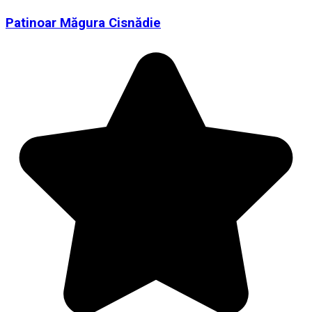
Patinoar Măgura Cisnădie