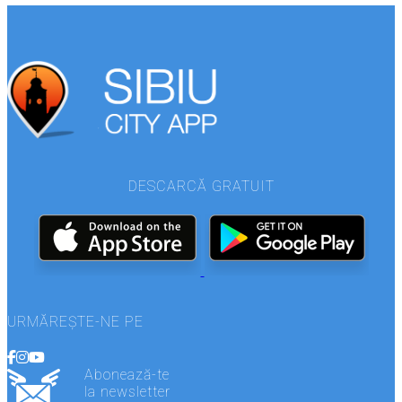
DESCARCĂ GRATUIT
URMĂREȘTE-NE PE
Abonează-te
la newsletter