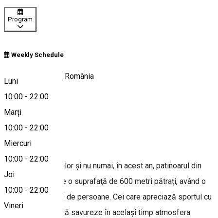
Program
Weekly Schedule
Piața Mare, Sibiu, România
Luni
10:00
-
22:00
Marți
Hartă
10:00
-
22:00
Despre
Miercuri
10:00
-
22:00
Spre bucuria copiilor şi nu numai, în acest an, patinoarul din
Joi
centrul Sibiului are o suprafaţă de 600 metri pătraţi, având o
10:00
-
22:00
capacitate de 300 de persoane. Cei care apreciază sportul cu
Vineri
patine şi doresc să savureze în acelaşi timp atmosfera