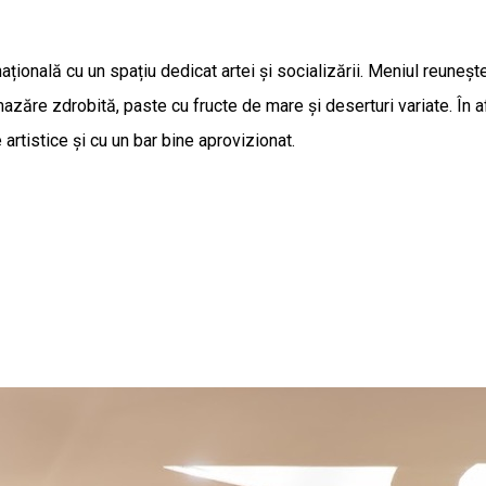
națională cu un spațiu dedicat artei și socializării. Meniul reuneș
zăre zdrobită, paste cu fructe de mare și deserturi variate. În af
artistice și cu un bar bine aprovizionat.