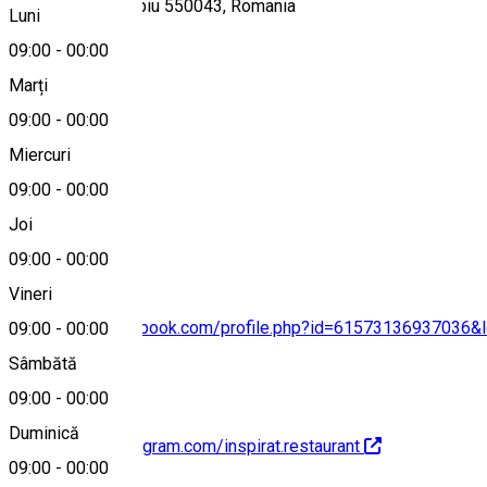
Piața Mică 29, Sibiu 550043, Romania
Luni
09:00
-
00:00
Marți
Hartă
09:00
-
00:00
Miercuri
09:00
-
00:00
0745772920
Joi
09:00
-
00:00
Vineri
https://www.facebook.com/profile.php?id=61573136937036&
09:00
-
00:00
Sâmbătă
09:00
-
00:00
Duminică
https://www.instagram.com/inspirat.restaurant
09:00
-
00:00