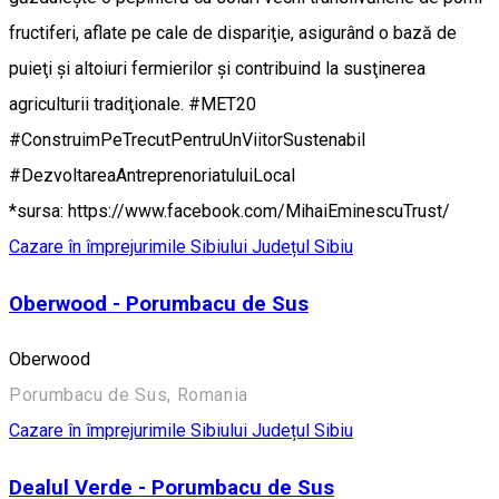
fructiferi, aflate pe cale de dispariţie, asigurând o bază de
puieţi şi altoiuri fermierilor şi contribuind la susţinerea
agriculturii tradiţionale. #MET20
#ConstruimPeTrecutPentruUnViitorSustenabil
#DezvoltareaAntreprenoriatuluiLocal
*sursa: https://www.facebook.com/MihaiEminescuTrust/
Cazare în împrejurimile Sibiului
Județul Sibiu
Oberwood - Porumbacu de Sus
Oberwood
Porumbacu de Sus, Romania
Cazare în împrejurimile Sibiului
Județul Sibiu
Dealul Verde - Porumbacu de Sus