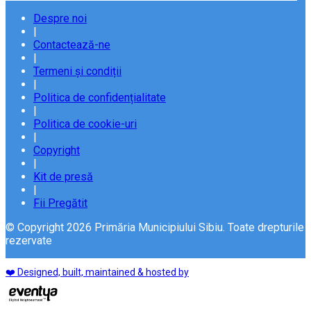
Despre noi
|
Contactează-ne
|
Termeni și condiții
|
Politica de confidențialitate
|
Politica de cookie-uri
|
Copyright
|
Kit de presă
|
Fii Pregătit
© Copyright 2026 Primăria Municipiului Sibiu. Toate drepturile
rezervate
❤️ Designed, built, maintained & hosted by