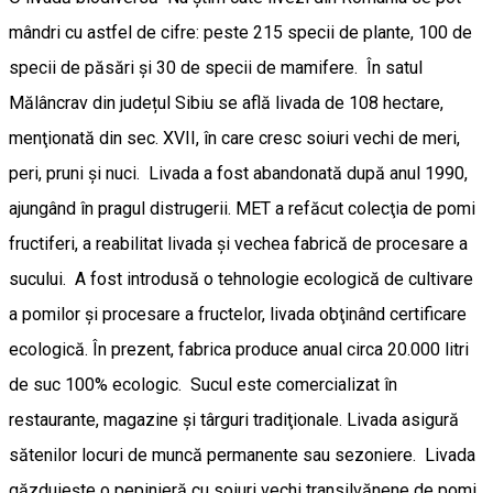
mândri cu astfel de cifre: peste 215 specii de plante, 100 de
specii de păsări şi 30 de specii de mamifere. În satul
Mălâncrav din județul Sibiu se află livada de 108 hectare,
menţionată din sec. XVII, în care cresc soiuri vechi de meri,
peri, pruni şi nuci. Livada a fost abandonată după anul 1990,
ajungând în pragul distrugerii. MET a refăcut colecţia de pomi
fructiferi, a reabilitat livada şi vechea fabrică de procesare a
sucului. A fost introdusă o tehnologie ecologică de cultivare
a pomilor şi procesare a fructelor, livada obţinând certificare
ecologică. În prezent, fabrica produce anual circa 20.000 litri
de suc 100% ecologic. Sucul este comercializat în
restaurante, magazine și târguri tradiţionale. Livada asigură
sătenilor locuri de muncă permanente sau sezoniere. Livada
găzduiește o pepinieră cu soiuri vechi transilvănene de pomi