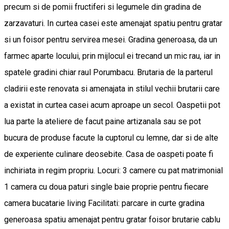
precum si de pomii fructiferi si legumele din gradina de
zarzavaturi. In curtea casei este amenajat spatiu pentru gratar
si un foisor pentru servirea mesei. Gradina generoasa, da un
farmec aparte locului, prin mijlocul ei trecand un mic rau, iar in
spatele gradini chiar raul Porumbacu. Brutaria de la parterul
cladirii este renovata si amenajata in stilul vechii brutarii care
a existat in curtea casei acum aproape un secol. Oaspetii pot
lua parte la ateliere de facut paine artizanala sau se pot
bucura de produse facute la cuptorul cu lemne, dar si de alte
de experiente culinare deosebite. Casa de oaspeti poate fi
inchiriata in regim propriu. Locuri: 3 camere cu pat matrimonial
1 camera cu doua paturi single baie proprie pentru fiecare
camera bucatarie living Facilitati: parcare in curte gradina
generoasa spatiu amenajat pentru gratar foisor brutarie cablu