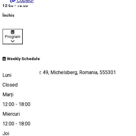
Copied!
12:00 - 18:00
Închis
Program
Weekly Schedule
Piata Gozelinus nr. 49, Michelsberg, Romania, 555301
Luni
Closed
Marți
Hartă
12:00
-
18:00
Miercuri
12:00
-
18:00
0040755664337
Joi