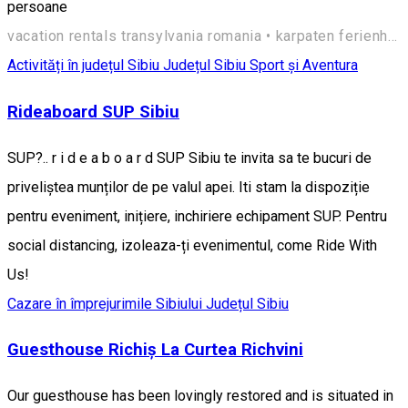
persoane
vacation rentals transylvania romania • karpaten ferienhaus hermannstadt siebenbürgen rumänien • case de vacanta de inchiriat marginimea sibiului • maisons de vacances transylvanie roumanie • Sibiu, Vale 557236, Romania
Activități în județul Sibiu
Județul Sibiu
Sport și Aventura
Rideaboard SUP Sibiu
SUP?.. r i d e a b o a r d SUP Sibiu te invita sa te bucuri de
priveliștea munților de pe valul apei. Iti stam la dispoziție
pentru eveniment, inițiere, inchiriere echipament SUP. Pentru
social distancing, izoleaza-ți evenimentul, come Ride With
Us!
Cazare în împrejurimile Sibiului
Județul Sibiu
Guesthouse Richiș La Curtea Richvini
Our guesthouse has been lovingly restored and is situated in