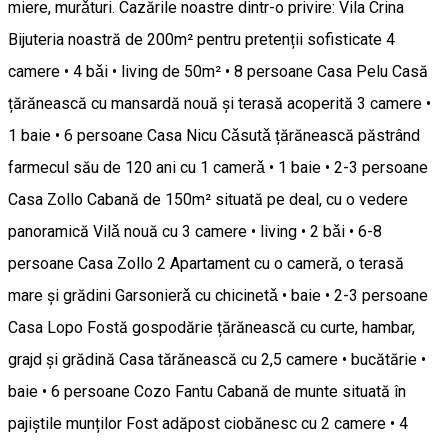
miere, murǎturi. Cazările noastre dintr-o privire: Vila Crina
Bijuteria noastră de 200m² pentru pretenții sofisticate 4
camere • 4 bǎi • living de 50m² • 8 persoane Casa Pelu Casă
țărănească cu mansardă nouă și terasă acoperită 3 camere •
1 baie • 6 persoane Casa Nicu Cǎsutǎ țărănească păstrând
farmecul său de 120 ani cu 1 camerǎ • 1 baie • 2-3 persoane
Casa Zollo Cabană de 150m² situată pe deal, cu o vedere
panoramică Vilǎ nouă cu 3 camere • living • 2 bǎi • 6-8
persoane Casa Zollo 2 Apartament cu o cameră, o terasă
mare și grădini Garsonierǎ cu chicinetǎ • baie • 2-3 persoane
Casa Lopo Fostă gospodărie țărănească cu curte, hambar,
grajd și grădină Casa tărănească cu 2,5 camere • bucătărie •
baie • 6 persoane Cozo Fantu Cabană de munte situată în
pajiștile munților Fost adăpost ciobănesc cu 2 camere • 4