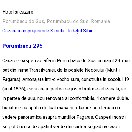
Hotel şi cazare
Porumbacu de Sus, Porumbacu de Sus, Romania
Cazare în împrejurimile Sibiului
Județul Sibiu
Porumbacu 295
Casa de oaspeti se afla in Porumbacu de Sus, numarul 295, un
sat din inima Transilvaniei, de la poalele Negoiului (Muntii
Fagaras). Amenajata intr-o veche sura, construita in secolul 19
(anul 1876), casa are in partea de jos o brutarie artizanala, iar
in partea de sus, nou renovata si confortabila, 4 camere duble,
bucatarie cu spatiu de luat masa si relaxare si o terasa cu
vedere panoramica asupra muntiilor Fagaras. Oaspetii nostri
se pot bucura de spatiul verde din curtea si gradina casei,