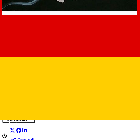
Kunsthaus 7B
Galerie de artă
Județul Sibiu
Distribuie
Deutsch