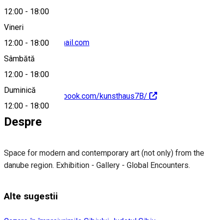
12:00
-
18:00
Vineri
kunsthaus7b@gmail.com
12:00
-
18:00
Sâmbătă
12:00
-
18:00
Duminică
https://www.facebook.com/kunsthaus7B/
12:00
-
18:00
Despre
Space for modern and contemporary art (not only) from the
danube region. Exhibition - Gallery - Global Encounters.
Alte sugestii