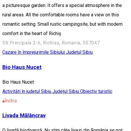
a picturesque garden. It offers a special atmosphere in the
rural areas. All the comfortable rooms have a view on this
romantic setting. Small rustic campingsite, but with modern
comfort in the heart of Richiș
Str.Principala 2-6, Richisu, Romania, 557047
Cazare în împrejurimile Sibiului
Județul Sibiu
Bio Haus Nucet
Bio Haus Nucet
Activități în județul Sibiu
Județul Sibiu
Obiectiv turistic
Închis
Livada Mălâncrav
O livadă biodiversă Nu știm câte livezi din România se pot