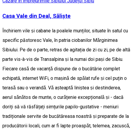
Cazare în împrejurimile Sibiului
Județul Sibiu
Casa Vale din Deal, Săliște
Închiriem vile ṣi cabane la poalele munților, situate ȋn satul cu
specific păstoresc Vale, ȋn patria ciobanilor Mǎrginimea
Sibiului. Pe de o parte, retras de agitația de zi cu zi, pe de altă
parte vis-à-vis de Transalpina ṣi la numai doi paṣi de Sibiu.
Fiecare casǎ de vacanțǎ dispune de o bucătărie complet
echipată, internet WiFi, o maṣinǎ de spǎlat rufe ṣi cel puțin o
terasǎ sau o verandǎ. Vǎ aṣteaptǎ liniṣtea ṣi destinderea,
aerul sǎnǎtos de munte, o curǎțenie excepționalǎ ṣi - dacă
doriți să vă răsfățați simțurile papilo-gustative - meniuri
tradiționale servite de bucătăreasa noastră ṣi preparate de la
producătorii locali, cum ar fi lapte proaspǎt, telemea, zacuscǎ,