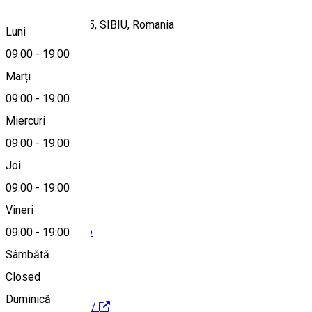
Strada Lector, nr. 5, SIBIU, Romania
Luni
09:00
-
19:00
Marți
Hartă
09:00
-
19:00
Miercuri
09:00
-
19:00
+40744390540
Joi
09:00
-
19:00
Vineri
office@logiclub.ro
09:00
-
19:00
Sâmbătă
Closed
Duminică
https://logiclub.ro/