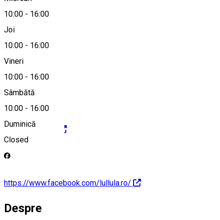
10:00
-
16:00
0743298568
Joi
10:00
-
16:00
Vineri
contact@lullula.ro
10:00
-
16:00
Sâmbătă
10:00
-
16:00
Duminică
https://lullula.ro
Closed
https://www.facebook.com/lullula.ro/
Despre