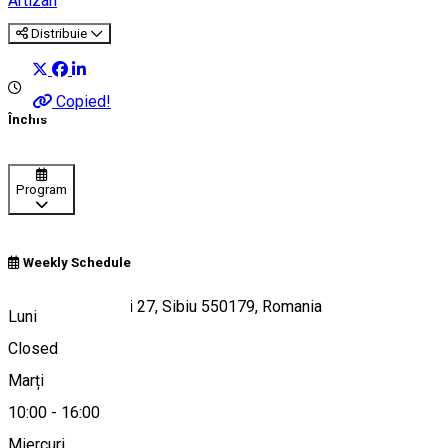
Artizan
Distribuie
Copied!
Închis
Program
Weekly Schedule
Strada Mitropoliei 27, Sibiu 550179, Romania
Luni
Closed
Marți
Hartă
10:00
-
16:00
Miercuri