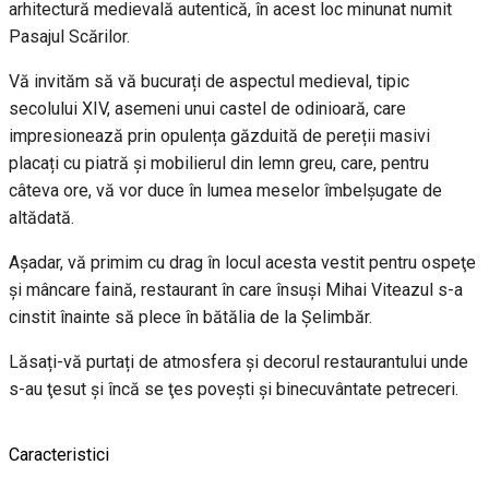
arhitectură medievală autentică, în acest loc minunat numit
Pasajul Scărilor.
Vă invităm să vă bucurați de aspectul medieval, tipic
secolului XIV, asemeni unui castel de odinioară, care
impresionează prin opulența găzduită de pereții masivi
placați cu piatră și mobilierul din lemn greu, care, pentru
câteva ore, vă vor duce în lumea meselor îmbelșugate de
altădată.
Așadar, vă primim cu drag în locul acesta vestit pentru ospeţe
şi mâncare faină, restaurant în care însuşi Mihai Viteazul s-a
cinstit înainte să plece în bătălia de la Șelimbăr.
Lăsați-vă purtați de atmosfera și decorul restaurantului unde
s-au ţesut şi încă se ţes poveşti şi binecuvântate petreceri.
Caracteristici