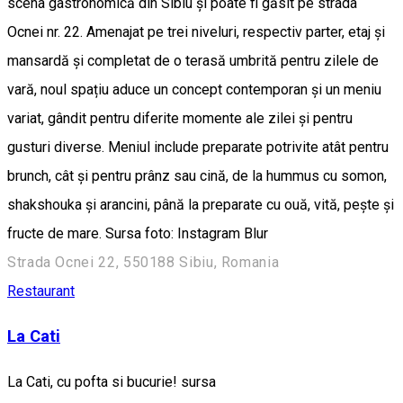
scena gastronomică din Sibiu și poate fi găsit pe strada
Ocnei nr. 22. Amenajat pe trei niveluri, respectiv parter, etaj și
mansardă și completat de o terasă umbrită pentru zilele de
vară, noul spațiu aduce un concept contemporan și un meniu
variat, gândit pentru diferite momente ale zilei și pentru
gusturi diverse. Meniul include preparate potrivite atât pentru
brunch, cât și pentru prânz sau cină, de la hummus cu somon,
shakshouka și arancini, până la preparate cu ouă, vită, pește și
fructe de mare. Sursa foto: Instagram Blur
Strada Ocnei 22, 550188 Sibiu, Romania
Restaurant
La Cati
La Cati, cu pofta si bucurie! sursa