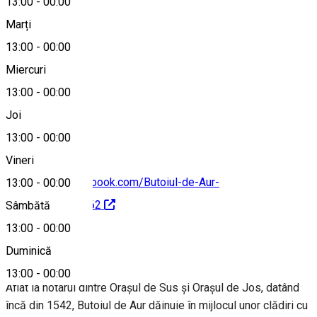
13:00
-
00:00
Marți
Hartă
13:00
-
00:00
Miercuri
13:00
-
00:00
0747 174 584
Joi
13:00
-
00:00
Vineri
https://www.facebook.com/Butoiul-de-Aur-
13:00
-
00:00
117711928019462
Sâmbătă
13:00
-
00:00
Despre
Duminică
13:00
-
00:00
Aflat la hotarul dintre Oraşul de Sus şi Oraşul de Jos, datând
încă din 1542, Butoiul de Aur dăinuie în mijlocul unor clădiri cu