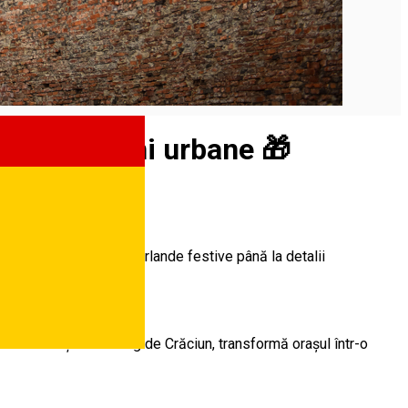
e decorațiuni urbane 🎁
uminițe sclipitoare și ghirlande festive până la detalii
i de tradiționalul Târg de Crăciun, transformă orașul într-o