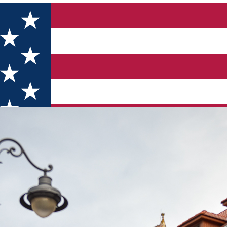
iul, iar clădirile devin adevărate decorațiuni urbane 🎁