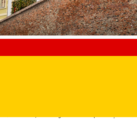
iul, iar clădirile devin adevărat
ață în fiecare iarnă sub strălucirea sărbătorilor de Crăciun. De la l
rul orașului se transformă în adevărate opere de artă.
clădiri din Sibiu, care adaugă un farmec de poveste și care alătur