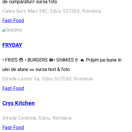
de cumpărături! sursa foto
Calea Șurii Mari 39C, Sibiu 557265, Romania
Fast-Food
Deschis
FRYDAY
• FRIES 🍟 • BURGERS 🍔• SHAKES🥤 🔥 Prăjim pe bune în
ulei de alune 🥜 sursa text & foto
Strada Lector 3a, Sibiu 557260, Romania
Fast-Food
Crys Kitchen
Strada Cedonia, Sibiu, Romania
Fast-Food