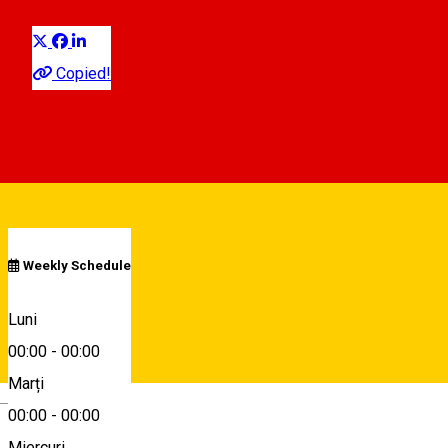
Distribuie
Copied!
00:00 - 00:00
Deschis
Program
Weekly Schedule
Shopping City Sibiu, DN1
Luni
00:00
-
00:00
Marți
Hartă
Deutsch
00:00
-
00:00
Miercuri