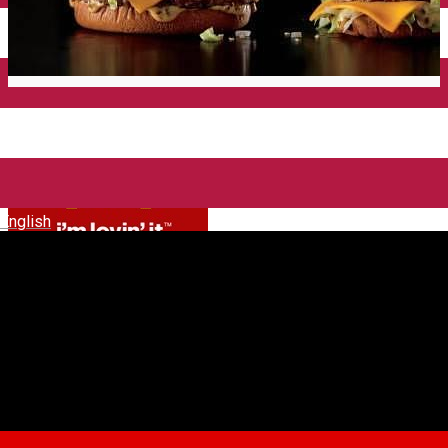
English
Mc Donald's Shopping City
Sibiu
Fast-Food