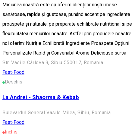
Misiunea noastră este să oferim clienților noștri mese
sănătoase, rapide și gustoase, punând accent pe ingrediente
proaspete și naturale, pe preparate echilibrate nutrițional și pe
flexibilitatea meniurilor noastre. Astfel prin produsele noastre
noi oferim: Nutriție Echilibrată Ingrediente Proaspete Opțiuni
Personalizate Rapid și Convenabil Arome Delicioase sursa
Str. Vasile Cârlova 9, Sibiu 550017, Romania
Fast-Food
Deschis
La Andrei - Shaorma & Kebab
Bulevardul General Vasile Milea, Sibiu, Romania
Fast-Food
Închis