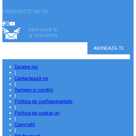
URMĂREȘTE-NE PE
Abonează-te
la newsletter
Despre noi
|
Contactează-ne
|
Termeni și condiții
|
Politica de confidențialitate
|
Politica de cookie-uri
|
Copyright
|