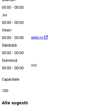
00:00
-
00:00
+40269228992
Joi
00:00
-
00:00
Vineri
http://www.mcdonalds.ro
00:00
-
00:00
Sâmbătă
Despre
00:00
-
00:00
Duminică
Restaurant fast-food
00:00
-
00:00
Capacitate
100
Alte sugestii