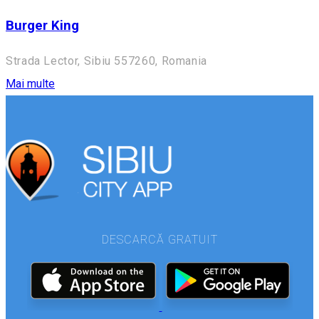
Burger King
Strada Lector, Sibiu 557260, Romania
Mai multe
DESCARCĂ GRATUIT