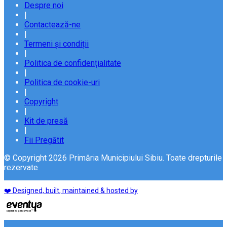
Despre noi
|
Contactează-ne
|
Termeni și condiții
|
Politica de confidențialitate
|
Politica de cookie-uri
|
Copyright
|
Kit de presă
|
Fii Pregătit
© Copyright 2026 Primăria Municipiului Sibiu. Toate drepturile
rezervate
❤️ Designed, built, maintained & hosted by