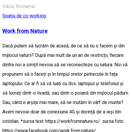
Sibiu, Romania
Spațiu de co-working
Work from Nature
Dacă putem să lucrăm de acasă, de ce să nu o facem și din
mijlocul naturii? După mai mult de un an de restricții, fiecare
dintre noi a simțit nevoia să se reconecteze cu natura. Noi vă
propunem să o faceți și în timpul orelor petrecute în fața
laptopului. Ce ar fi să vă luați cu dvs. laptopul și telefonul și
să lucrați dintr-o livadă, sau dintr-o poiană din mijlocul pădurii.
Sau, când e arșița mai mare, să ne mutăm în vârf de munte?
Avem nevoie doar de conexiune 4G și dorință de a ieși din
cotidian. *sursa text: https://workfromnature.ro/ sursa foto:
https://www.facebook.com/work.from.nature/