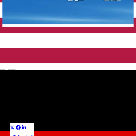
English
Minihub
Spațiu de co-working
Distribuie