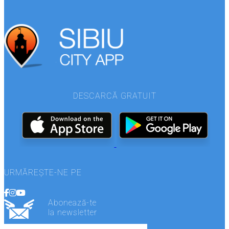
DESCARCĂ GRATUIT
URMĂREȘTE-NE PE
Abonează-te
la newsletter