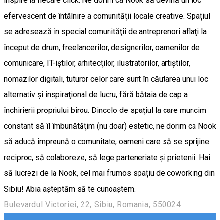
inspire la fiecare click. Ne dorim ca Nook să devină un loc
efervescent de întâlnire a comunităţii locale creative. Spațiul
se adresează în special comunităţii de antreprenori aflaţi la
început de drum, freelancerilor, designerilor, oamenilor de
comunicare, IT-iştilor, arhitecţilor, ilustratorilor, artiștilor,
nomazilor digitali, tuturor celor care sunt în căutarea unui loc
alternativ şi inspiraţional de lucru, fără bătaia de cap a
închirierii propriului birou. Dincolo de spaţiul la care muncim
constant să îl îmbunătăţim (nu doar) estetic, ne dorim ca Nook
să aducă împreună o comunitate, oameni care să se sprijine
reciproc, să colaboreze, să lege parteneriate şi prietenii. Hai
să lucrezi de la Nook, cel mai frumos spațiu de coworking din
Sibiu! Abia așteptăm să te cunoaștem.
Bulevardul Victoriei, 22, Sibiu, Romania, 550024