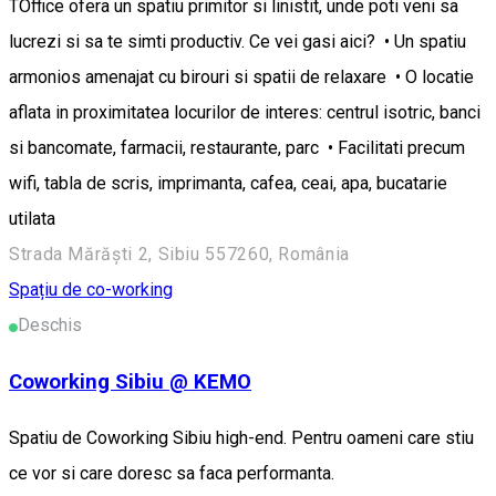
TOffice ofera un spatiu primitor si linistit, unde poti veni sa
lucrezi si sa te simti productiv. Ce vei gasi aici? • Un spatiu
armonios amenajat cu birouri si spatii de relaxare • O locatie
aflata in proximitatea locurilor de interes: centrul isotric, banci
si bancomate, farmacii, restaurante, parc • Facilitati precum
wifi, tabla de scris, imprimanta, cafea, ceai, apa, bucatarie
utilata
Strada Mărăști 2, Sibiu 557260, România
Spațiu de co-working
Deschis
Coworking Sibiu @ KEMO
Spatiu de Coworking Sibiu high-end. Pentru oameni care stiu
ce vor si care doresc sa faca performanta.