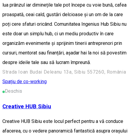
lua prânzul iar diminețile tale pot începe cu voie bună, cafea
proaspată, ceai cald, gustări delcioase și un om de la care
poți cere sfaturi oricând. Comunitatea Ingenius Hub Sibiu nu
este doar un simplu hub, ci un mediu productiv în care
organizăm evenimente și sprijinim tinerii antreprenori prin
cursuri, mentorat sau finanțări, așadar hai la noi să povestim
despre ideile tale sau să lucram împreună.
Strada Ioan Budai Deleanu 13a, Sibiu 557260, România
Spațiu de co-working
Deschis
Creative HUB Sibiu
Creative HUB Sibiu este locul perfect pentru a vă conduce
afacerea, cu o vedere panoramică fantastică asupra orașului