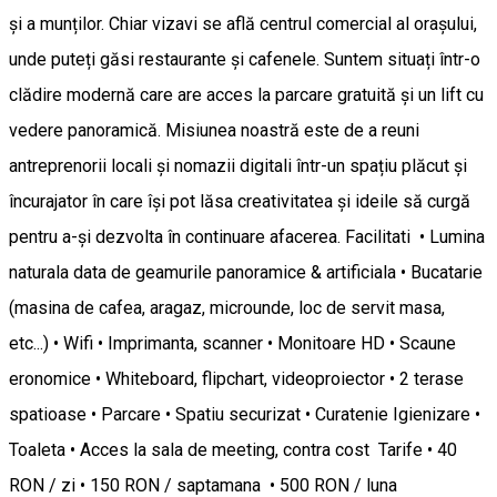
și a munților. Chiar vizavi se află centrul comercial al orașului,
unde puteți găsi restaurante și cafenele. Suntem situați într-o
clădire modernă care are acces la parcare gratuită și un lift cu
vedere panoramică. Misiunea noastră este de a reuni
antreprenorii locali și nomazii digitali într-un spațiu plăcut și
încurajator în care își pot lăsa creativitatea și ideile să curgă
pentru a-și dezvolta în continuare afacerea. Facilitati • Lumina
naturala data de geamurile panoramice & artificiala • Bucatarie
(masina de cafea, aragaz, microunde, loc de servit masa,
etc...) • Wifi • Imprimanta, scanner • Monitoare HD • Scaune
eronomice • Whiteboard, flipchart, videoproiector • 2 terase
spatioase • Parcare • Spatiu securizat • Curatenie Igienizare •
Toaleta • Acces la sala de meeting, contra cost Tarife • 40
RON / zi • 150 RON / saptamana • 500 RON / luna