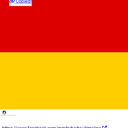
Copied!
Bulevardul General Vasile Milea 1, Sibiu
Hartă
0748790498
minihub@managementimobiliar.ro
Deutsch