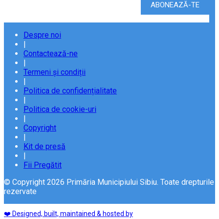
Despre noi
|
Contactează-ne
|
Termeni și condiții
|
Politica de confidențialitate
|
Politica de cookie-uri
|
Copyright
|
Kit de presă
|
Fii Pregătit
© Copyright 2026 Primăria Municipiului Sibiu. Toate drepturile
rezervate
❤️ Designed, built, maintained & hosted by