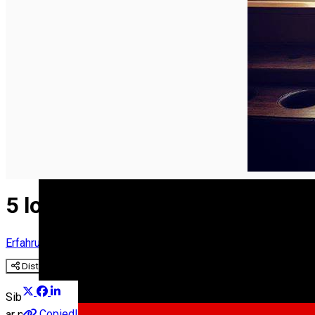
English
5 locuri cu cafea bună în centr
Erfahrungen
Experiences
Experiențe în Sibiu
Distribuie
Sibiul are atâtea localuri în Piața Mare și Piața Mică de unde po
Copied!
ar putea să nu nimerești din prima locurile ”speciale” fără ca c