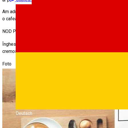
Am adunat pentru tine cele mai populare 6 cafenele din oraș, pe ba
o cafea bună pe aici?” :).
NOD Pub
Înghesuită printre cafenelele și restaurantele din Piața Mică, ai 
cremos latte, berea artizanală și vinul sunt doar câteva din lucr
Foto
Deutsch