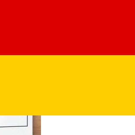
za rating-urilor primite în aplicație de la utilizatori, ca tu să po
putea crede că Nod e clasica terasă-șablon pentru turiști. De fapt,
urile simple și bune de aici. Primesc căței, organizează evenimente