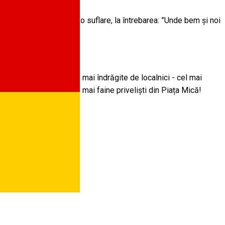
ți răspunde oricui dintr-o suflare, la întrebarea: ”Unde bem și noi
 e printre locurile cele mai îndrăgite de localnici - cel mai
, și au una dintre cele mai faine priveliști din Piața Mică!