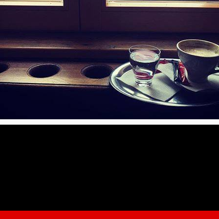
ul Sibiului
ți admira îndelung orașul prin geamurile mari! Dar atunci când vrei
ineva să te îndrume.