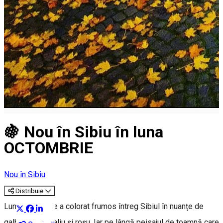
🍇 Nou în Sibiu în luna
OCTOMBRIE
Nou în Sibiu
Distribuie
Luna octombrie a colorat frumos întreg Sibiul în nuanțe de
galben, portocaliu și roșu. Iar pe lângă peisajul de toamnă care