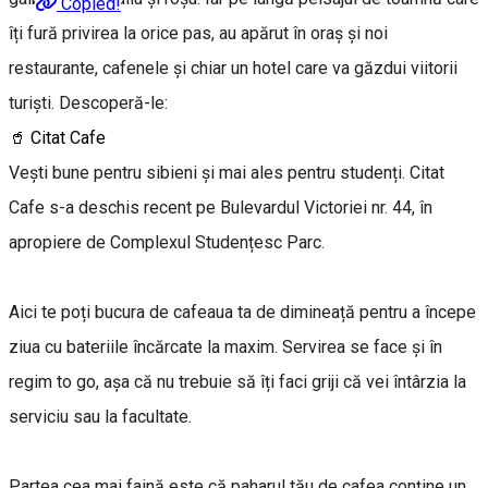
Copied!
îți fură privirea la orice pas, au apărut în oraș și noi
restaurante, cafenele și chiar un hotel care va găzdui viitorii
turiști. Descoperă-le:
🥤 Citat Cafe
Vești bune pentru sibieni și mai ales pentru studenți. Citat
Cafe s-a deschis recent pe Bulevardul Victoriei nr. 44, în
apropiere de Complexul Studențesc Parc.
Aici te poți bucura de cafeaua ta de dimineață pentru a începe
ziua cu bateriile încărcate la maxim. Servirea se face și în
regim to go, așa că nu trebuie să îți faci griji că vei întârzia la
serviciu sau la facultate.
Partea cea mai faină este că paharul tău de cafea conține un