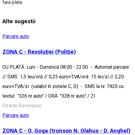
fara plata
Alte sugestii
Parcare auto
ZONA C - Revoluţiei (Poliţie)
CU PLATĂ Luni - Duminică 08.00 - 22:00 - Automat parcare
// SMS 1,5 leu/oră // 0,25 euro+TVA/oră 15 lei/zi // 2,20
euro+TVA/zi (valabil în zonele C, D) - SMS la nr. 7420 cu
textul: "326 nr auto" / ORĂ "328 nr auto" / ZI
Strada Revoluției
Parcare auto
ZONA C - O. Goga (tronson N. Olahus - D. Anghel)