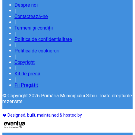
Despre noi
|
Contactează-ne
|
Termeni și condiții
|
Politica de confidențialitate
|
Politica de cookie-uri
|
Copyright
|
Kit de presă
|
Fii Pregătit
© Copyright 2026 Primăria Municipiului Sibiu. Toate drepturile
rezervate
❤️ Designed, built, maintained & hosted by