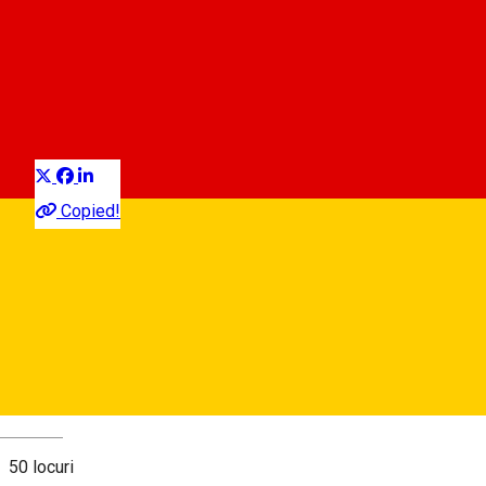
Parcare - Independentei
Parcare auto
Distribuie
Copied!
Strada Independenței,
Hartă
Despre
Deutsch
50 locuri