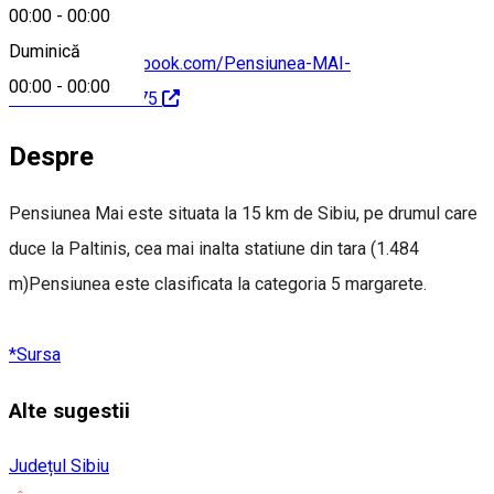
00:00
-
00:00
Duminică
https://www.facebook.com/Pensiunea-MAI-
00:00
-
00:00
124227310970275
Despre
Pensiunea Mai este situata la 15 km de Sibiu, pe drumul care
duce la Paltinis, cea mai inalta statiune din tara (1.484
m)Pensiunea este clasificata la categoria 5 margarete.
*Sursa
Alte sugestii
Județul Sibiu