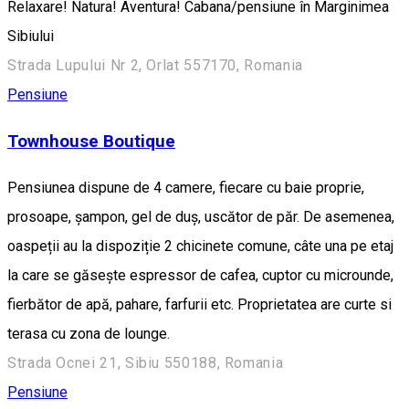
Relaxare! Natura! Aventura! Cabana/pensiune în Marginimea
Sibiului
Strada Lupului Nr 2, Orlat 557170, Romania
Pensiune
Townhouse Boutique
Pensiunea dispune de 4 camere, fiecare cu baie proprie,
prosoape, șampon, gel de duș, uscător de păr. De asemenea,
oaspeții au la dispoziție 2 chicinete comune, câte una pe etaj
la care se găsește espressor de cafea, cuptor cu microunde,
fierbător de apă, pahare, farfurii etc. Proprietatea are curte si
terasa cu zona de lounge.
Strada Ocnei 21, Sibiu 550188, Romania
Pensiune