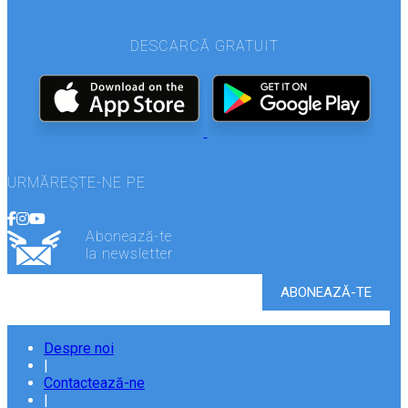
DESCARCĂ GRATUIT
URMĂREȘTE-NE PE
Abonează-te
la newsletter
Despre noi
|
Contactează-ne
|