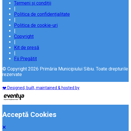
Termeni și condiții
|
Politica de confidențialitate
|
Politica de cookie-uri
|
Copyright
|
Kit de presă
|
Fii Pregătit
© Copyright 2026 Primăria Municipiului Sibiu. Toate drepturile
rezervate
❤️ Designed, built, maintained & hosted by
Acceptă Cookies