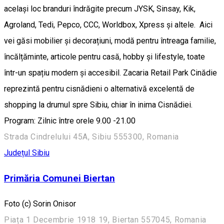
același loc branduri îndrăgite precum JYSK, Sinsay, Kik,
Agroland, Tedi, Pepco, CCC, Worldbox, Xpress și altele. Aici
vei găsi mobilier și decorațiuni, modă pentru întreaga familie,
încălțăminte, articole pentru casă, hobby și lifestyle, toate
într-un spațiu modern și accesibil. Zacaria Retail Park Cinădie
reprezintă pentru cisnădieni o alternativă excelentă de
shopping la drumul spre Sibiu, chiar în inima Cisnădiei.
Program: Zilnic între orele 9.00 -21.00
Strada Cindrelului 45A, Sibiu 555300, Romania
Județul Sibiu
Primăria Comunei Biertan
Foto (c) Sorin Onisor
Piața 1 Decembrie 1918 19, Biertan 557045, Romania