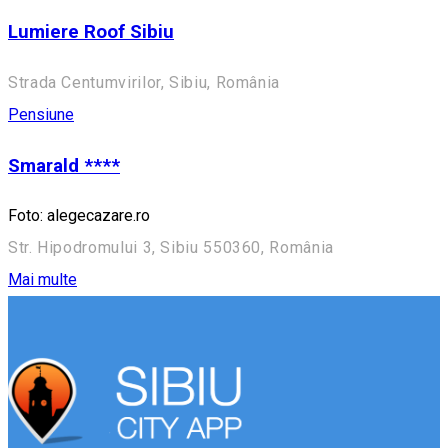
Lumiere Roof Sibiu
Strada Centumvirilor, Sibiu, România
Pensiune
Smarald ****
Foto: alegecazare.ro
Str. Hipodromului 3, Sibiu 550360, România
Mai multe