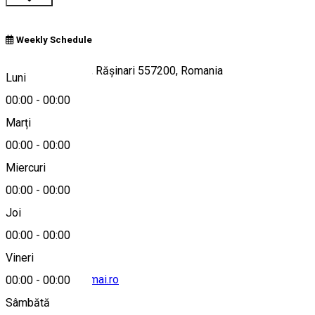
Weekly Schedule
Strada Stezii 384, Rășinari 557200, Romania
Luni
00:00
-
00:00
Marți
Hartă
00:00
-
00:00
Miercuri
00:00
-
00:00
0269 557 269
Joi
00:00
-
00:00
Vineri
info@pensiunea-mai.ro
00:00
-
00:00
Sâmbătă