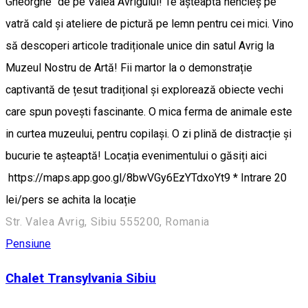
Gheorghe" de pe Valea Avrigului! Te așteaptă hencleș pe
vatră cald și ateliere de pictură pe lemn pentru cei mici. Vino
să descoperi articole tradiționale unice din satul Avrig la
Muzeul Nostru de Artă! Fii martor la o demonstrație
captivantă de țesut tradițional și explorează obiecte vechi
care spun povești fascinante. O mica ferma de animale este
in curtea muzeului, pentru copilași. O zi plină de distracție și
bucurie te așteaptă! Locația evenimentului o găsiți aici
https://maps.app.goo.gl/8bwVGy6EzYTdxoYt9 * Intrare 20
lei/pers se achita la locație
Str. Valea Avrig, Sibiu 555200, Romania
Pensiune
Chalet Transylvania Sibiu