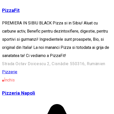
PizzaFit
PREMIERA IN SIBIU BLACK Pizza si in Sibiu! Aluat cu
carbune activ, Benefic pentru dezintoxifiere, digestie, pentru
sportivi si gurmanzi! Ingredientele sunt proaspete, Bio, si
original din Italia! La noi mananci Pizza si totodata ai grija de
sanatatea ta! Ci vediamo a PizzaFit!
Strada Octav Doicescu 2, Cisnădie 550316, Rumänien
Pizzerie
Închis
Pizzeria Napoli