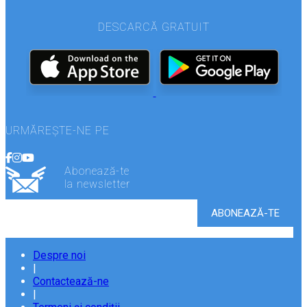
DESCARCĂ GRATUIT
URMĂREȘTE-NE PE
Abonează-te
la newsletter
Despre noi
|
Contactează-ne
|