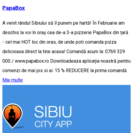
PapaBox
A venit rândul Sibiului să îl punem pe hartă! În Februarie am
deschis la voi în oraș cea de-a 3-a pizzerie PapaBox din țară
- cel mai HOT loc din oras, de unde poti comanda pizza
delicioasa direct la tine acasa! Comandă acum la: 0769 329
000 / www.papabox.ro Downloadeaza aplicația noastră pentru
comenzi de mai jos si ai: 15 % REDUCERE la prima comandă
Mai multe