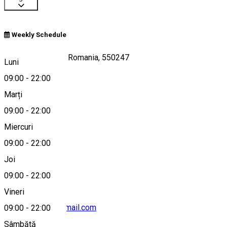
Weekly Schedule
Serbota 24, Sibiu, Romania, 550247
Luni
09:00
-
22:00
Marți
Hartă
09:00
-
22:00
Miercuri
09:00
-
22:00
+40774694742
Joi
09:00
-
22:00
Vineri
rossodelivery@gmail.com
09:00
-
22:00
Sâmbătă