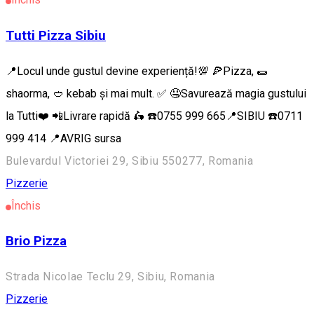
Tutti Pizza Sibiu
📍Locul unde gustul devine experiență!💯 🍕Pizza, 🌯
shaorma, 🥙 kebab și mai mult. ✅ 🤤Savurează magia gustului
la Tutti❤️ 📲Livrare rapidă 🛵 ☎️0755 999 665📍SIBIU ☎️0711
999 414 📍AVRIG sursa
Bulevardul Victoriei 29, Sibiu 550277, Romania
Pizzerie
Închis
Brio Pizza
Strada Nicolae Teclu 29, Sibiu, Romania
Pizzerie