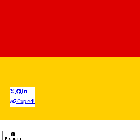
Pizza Rosso
Pizzerie
Distribuie
Copied!
09:00 - 22:00
Închis
Deutsch
Program