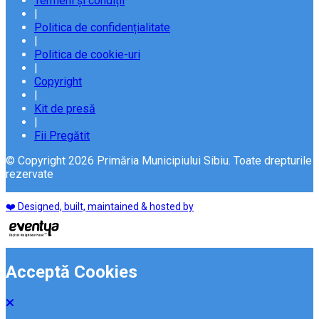
Termeni și condiții
|
Politica de confidențialitate
|
Politica de cookie-uri
|
Copyright
|
Kit de presă
|
Fii Pregătit
© Copyright 2026 Primăria Municipiului Sibiu. Toate drepturile
rezervate
❤️ Designed, built, maintained & hosted by
Acceptă Cookies