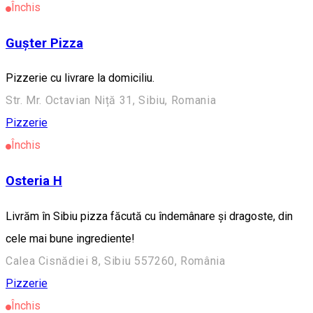
Închis
Gușter Pizza
Pizzerie cu livrare la domiciliu.
Str. Mr. Octavian Niță 31, Sibiu, Romania
Pizzerie
Închis
Osteria H
Livrăm în Sibiu pizza făcută cu îndemânare și dragoste, din
cele mai bune ingrediente!
Calea Cisnădiei 8, Sibiu 557260, România
Pizzerie
Închis