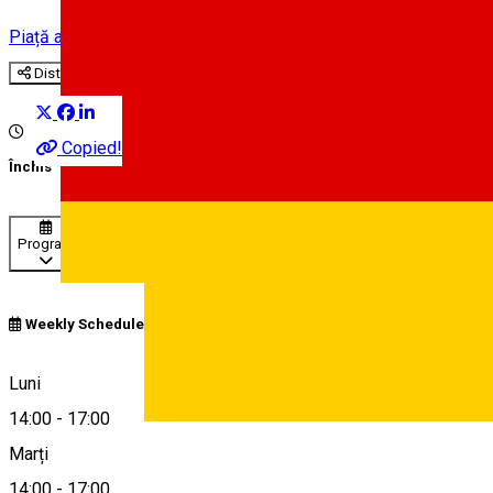
Piață agroalimentară
Distribuie
Copied!
Închis
Program
Weekly Schedule
Rășinari 557200, Romania
Luni
14:00
-
17:00
Deutsch
Marți
Hartă
14:00
-
17:00