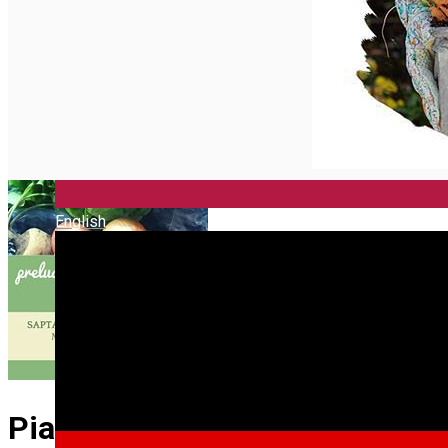
English
Piața Rășinari