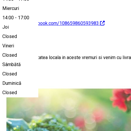
Miercuri
14:00
-
17:00
https://www.facebook.com/108659860593983
Joi
Closed
Despre
Vineri
Closed
Sustinem comunitatea locala in aceste vremuri si venim cu livrar
Sâmbătă
Closed
Photo Gallery
Duminică
Closed