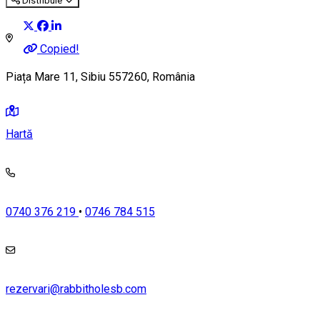
Distribuie
Copied!
Piața Mare 11, Sibiu 557260, România
Hartă
0740 376 219
•
0746 784 515
rezervari@rabbitholesb.com