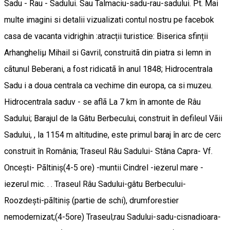
Sadu - Rau - Sadului. Sau Talmaciu-sadu-rau-sadului. Pt. Mai
multe imagini si detalii vizualizati contul nostru pe facebok
casa de vacanta vidrighin :atracții turistice: Biserica sfinții
Arhangheliµ Mihail si Gavril, construitã din piatra si lemn in
cãtunul Beberani, a fost ridicatã în anul 1848; Hidrocentrala
Sadu i a doua centrala ca vechime din europa, ca si muzeu.
Hidrocentrala saduv - se aflã La 7 km în amonte de Râu
Sadului; Barajul de la Gâtu Berbecului, construit în defileul Vãii
Sadului, , la 1154 m altitudine, este primul baraj în arc de cerc
construit în România; Traseul Râu Sadului- Stâna Capra- Vf.
Oncești- Pãltiniș(4-5 ore) -muntii Cindrel -iezerul mare -
iezerul mic. . . Traseul Râu Sadului-gâtu Berbecului-
Roozdești-pãltiniș (partie de schi), drumforestier
nemodernizat;(4-5ore) Traseul;rau Sadului-sadu-cisnadioara-