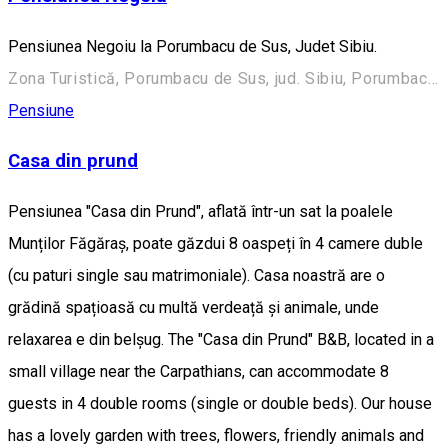
Pensiunea Negoiu la Porumbacu de Sus, Judet Sibiu.
Zona Turistică, Porumbacu de Sus, jud. Sibiu, Porumbacu de Sus, Romania, 557190
Pensiune
Casa din prund
Pensiunea "Casa din Prund", aflată într-un sat la poalele
Munților Făgăraș, poate găzdui 8 oaspeți în 4 camere duble
(cu paturi single sau matrimoniale). Casa noastră are o
grădină spațioasă cu multă verdeață și animale, unde
relaxarea e din belșug. The "Casa din Prund" B&B, located in a
small village near the Carpathians, can accommodate 8
guests in 4 double rooms (single or double beds). Our house
has a lovely garden with trees, flowers, friendly animals and