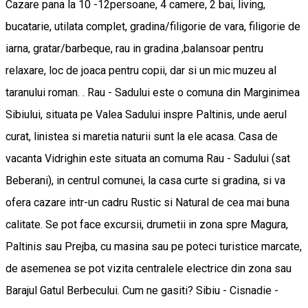
Cazare pana la 10 -12persoane, 4 camere, 2 bai, living,
bucatarie, utilata complet, gradina/filigorie de vara, filigorie de
iarna, gratar/barbeque, rau in gradina ,balansoar pentru
relaxare, loc de joaca pentru copii, dar si un mic muzeu al
taranului roman. . Rau - Sadului este o comuna din Marginimea
Sibiului, situata pe Valea Sadului inspre Paltinis, unde aerul
curat, linistea si maretia naturii sunt la ele acasa. Casa de
vacanta Vidrighin este situata an comuma Rau - Sadului (sat
Beberani), in centrul comunei, la casa curte si gradina, si va
ofera cazare intr-un cadru Rustic si Natural de cea mai buna
calitate. Se pot face excursii, drumetii in zona spre Magura,
Paltinis sau Prejba, cu masina sau pe poteci turistice marcate,
de asemenea se pot vizita centralele electrice din zona sau
Barajul Gatul Berbecului. Cum ne gasiti? Sibiu - Cisnadie -