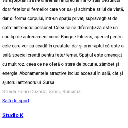
Vă așteptăm să ne antrenăm împreuna într-o sală destinată
doar fetelor și femeilor care vor să-și schimbe stilul de viață,
dar si forma corpului, într-un spațiu privat, supraveghiat de
către antrenorul personal. Ceea ce ne diferențiază este un
nou tip de antrenament numit Bungee Fitness, special pentru
cele care vor sa scadă în greutate, dar și prin faptul că este o
sală special creată pentru fete/femei. Spațiul este amenajat
cu mult roz, ceea ce ne oferă o stare de bucurie, zâmbet și
energie. Abonamentele atractive includ accesul în sală, cât și
ajutorul antrenorului. Sursa
Strada Henri Coandă, Sibiu, România
Sală de sport
Studio K