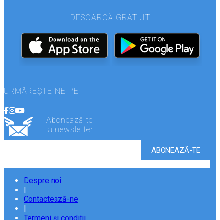
DESCARCĂ GRATUIT
URMĂREȘTE-NE PE
Abonează-te
la newsletter
Despre noi
|
Contactează-ne
|
Termeni și condiții