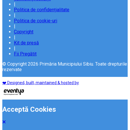
|
Politica de confidențialitate
|
Politica de cookie-uri
|
Copyright
|
Kit de presă
|
Fii Pregătit
© Copyright 2026 Primăria Municipiului Sibiu. Toate drepturile
rezervate
❤️ Designed, built, maintained & hosted by
Acceptă Cookies