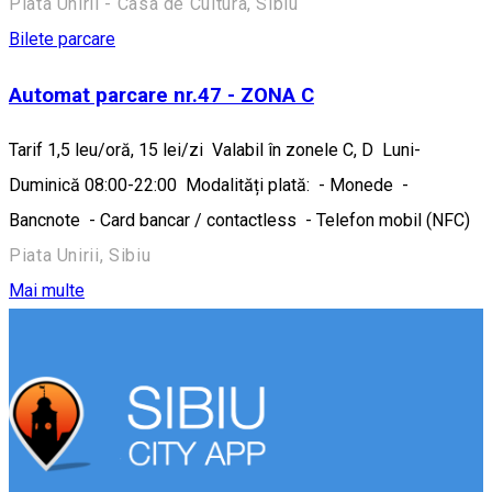
Piata Unirii - Casa de Cultura, Sibiu
Bilete parcare
Automat parcare nr.47 - ZONA C
Tarif 1,5 leu/oră, 15 lei/zi Valabil în zonele C, D Luni-
Duminică 08:00-22:00 Modalități plată: - Monede -
Bancnote - Card bancar / contactless - Telefon mobil (NFC)
Piata Unirii, Sibiu
Mai multe