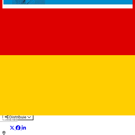
Strada Faurului, nr.6 -
magazin incaltaminte
Bilete parcare
Distribuie
Deutsch