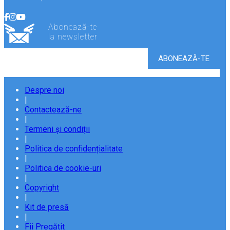
Abonează-te
la newsletter
Despre noi
|
Contactează-ne
|
Termeni și condiții
|
Politica de confidențialitate
|
Politica de cookie-uri
|
Copyright
|
Kit de presă
|
Fii Pregătit