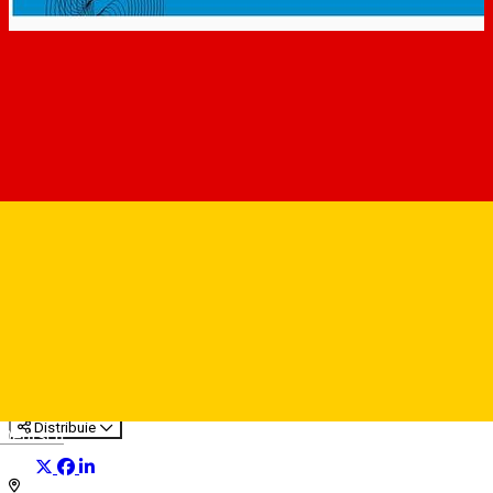
Strada Ocnei, nr. 18 -
magazin Simpa
Bilete parcare
Distribuie
Deutsch