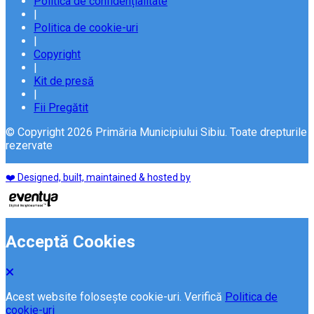
Politica de confidențialitate
|
Politica de cookie-uri
|
Copyright
|
Kit de presă
|
Fii Pregătit
© Copyright 2026 Primăria Municipiului Sibiu. Toate drepturile
rezervate
❤️ Designed, built, maintained & hosted by
Acceptă Cookies
Acest website folosește cookie-uri. Verifică
Politica de
cookie-uri