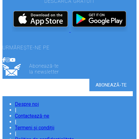
DESCARCĂ GRATUIT
URMĂREȘTE-NE PE
Abonează-te
la newsletter
Despre noi
|
Contactează-ne
|
Termeni și condiții
|