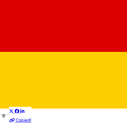
Strada Ocnei, nr. 25 -
bar/cafenea
Bilete parcare
Distribuie
Deutsch
Copied!