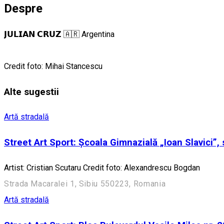
Despre
𝗝𝗨𝗟𝗜𝗔𝗡 𝗖𝗥𝗨𝗭 🇦🇷 Argentina
Credit foto: Mihai Stancescu
Alte sugestii
Artă stradală
Street Art Sport: Școala Gimnazială „Ioan Slavici”, s
Artist: Cristian Scutaru Credit foto: Alexandrescu Bogdan
Strada Macaralei 1, Sibiu 550223, Romania
Artă stradală