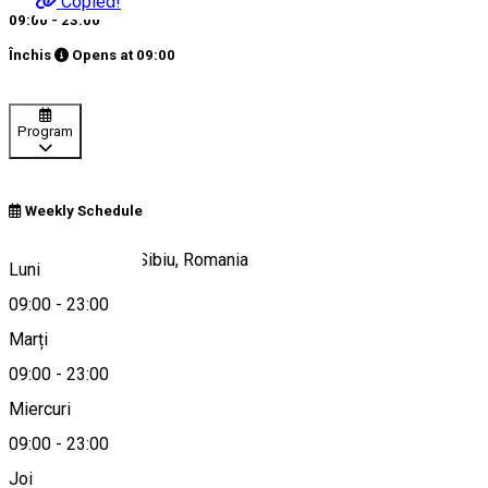
Copied!
09:00 - 23:00
Închis
Opens at
09:00
Program
Weekly Schedule
Str. Crișanei 14A Sibiu, Romania
Luni
09:00
-
23:00
Marți
Hartă
09:00
-
23:00
Miercuri
09:00
-
23:00
0753936093
Joi