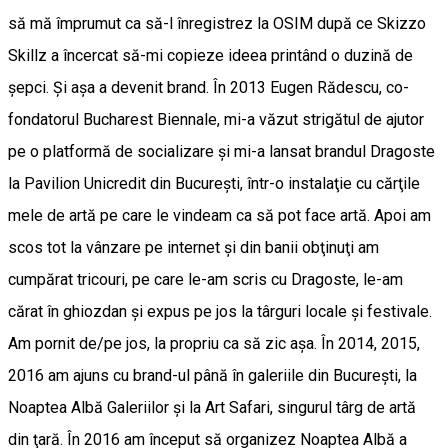
să mă împrumut ca să-l înregistrez la OSIM după ce Skizzo
Skillz a încercat să-mi copieze ideea printând o duzină de
șepci. Şi aşa a devenit brand. În 2013 Eugen Rădescu, co-
fondatorul Bucharest Biennale, mi-a văzut strigătul de ajutor
pe o platformă de socializare și mi-a lansat brandul Dragoste
la Pavilion Unicredit din București, într-o instalaţie cu cărţile
mele de artă pe care le vindeam ca să pot face artă. Apoi am
scos tot la vânzare pe internet și din banii obţinuţi am
cumpărat tricouri, pe care le-am scris cu Dragoste, le-am
cărat în ghiozdan şi expus pe jos la târguri locale şi festivale.
Am pornit de/pe jos, la propriu ca să zic așa. În 2014, 2015,
2016 am ajuns cu brand-ul până în galeriile din Bucureşti, la
Noaptea Albă Galeriilor şi la Art Safari, singurul târg de artă
din ţară. În 2016 am început să organizez Noaptea Albă a