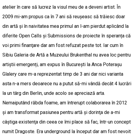
atelier în care să lucrez la visul meu de a deveni artist. În
2009 mi-am propus ca în 7 ani să reuşeasc să trăiesc doar
din artă şi în naivitatea mea primul an l-am pierdut aplicând la
diferite Open Calls şi Submissions de proiecte în speranța că
voi primi finanţare dar am fost refuzat peste tot. Iar cum în
Sibiu Galeria de Artă a Muzeului Brukenthal nu avea loc pentru
artiștii emergenți, am expus în București la Anca Poterașu
Glalery care m-a reprezentat timp de 3 ani dar nici varianta
asta n-a mers deoarece nu a putut să-mi vândă decât 4 lucrări
la un târg din Berlin, unde acolo se apreciază arta.
Nemaiputând răbda foame, am întrerupt colaborarea în 2012
şi am transformat pasiunea pentru artă și dorinţa de a-mi
câştiga existenţa din ceea ce îmi place să fac, într-un concept
numit Dragoste. Era underground la început dar am fost nevoit