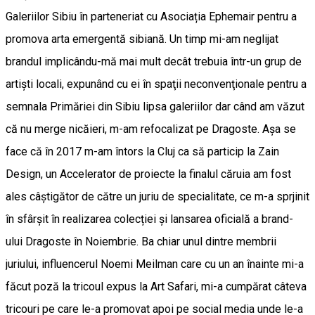
Galeriilor Sibiu în parteneriat cu Asociația Ephemair pentru a
promova arta emergentă sibiană. Un timp mi-am neglijat
brandul implicându-mă mai mult decât trebuia într-un grup de
artişti locali, expunând cu ei în spaţii neconvenţionale pentru a
semnala Primăriei din Sibiu lipsa galeriilor dar când am văzut
că nu merge nicăieri, m-am refocalizat pe Dragoste. Aşa se
face că în 2017 m-am întors la Cluj ca să particip la Zain
Design, un Accelerator de proiecte la finalul căruia am fost
ales câștigător de către un juriu de specialitate, ce m-a sprjinit
în sfârşit în realizarea colecției și lansarea oficială a brand-
ului Dragoste în Noiembrie. Ba chiar unul dintre membrii
juriului, influencerul Noemi Meilman care cu un an înainte mi-a
făcut poză la tricoul expus la Art Safari, mi-a cumpărat câteva
tricouri pe care le-a promovat apoi pe social media unde le-a