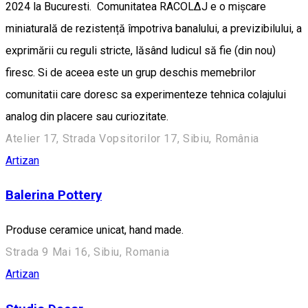
2024 la Bucuresti. Comunitatea RACOL∆J e o mișcare
miniaturală de rezistență împotriva banalului, a previzibilului, a
exprimării cu reguli stricte, lăsând ludicul să fie (din nou)
firesc. Si de aceea este un grup deschis memebrilor
comunitatii care doresc sa experimenteze tehnica colajului
analog din placere sau curiozitate.
Atelier 17, Strada Vopsitorilor 17, Sibiu, România
Artizan
Balerina Pottery
Produse ceramice unicat, hand made.
Strada 9 Mai 16, Sibiu, Romania
Artizan