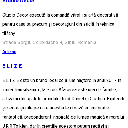
Studio Decor
Studio Decor execută la comandă vitralii și artă decorativă
pentru casa ta, precum și decorațiuni din sticlă în tehnica
tiffany.
Strada Sergiu Celibidache 4, Sibiu, România
Artizan
E L I Z E
E L I Z E este un brand local ce a luat naștere în anul 2017 în
inima Transilvaniei , la Sibiu. Afacerea este una de familie,
artizanii din spatele brandului fiind Daniel și Cristina. Bijuteriile
și decorațiunile pe care aceștia le crează au inspirație
fantastică, preponderent inspirată de lumea magică a marelui
J.R.R Tolkien, dar în creațiile acestora putem regăsi și