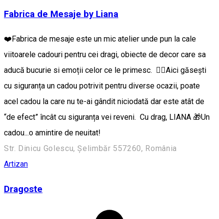
Fabrica de Mesaje by Liana
❤️Fabrica de mesaje este un mic atelier unde pun la cale
viitoarele cadouri pentru cei dragi, obiecte de decor care sa
aducă bucurie si emoții celor ce le primesc. 👉🏼Aici găsești
cu siguranța un cadou potrivit pentru diverse ocazii, poate
acel cadou la care nu te-ai gândit niciodată dar este atât de
“de efect” încât cu siguranța vei reveni. Cu drag, LIANA 🎁Un
cadou...o amintire de neuitat!
Str. Dinicu Golescu, Șelimbăr 557260, România
Artizan
Dragoste