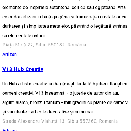
elemente de inspirație autohtonă, celtică sau egipteană. Arta
celor doi artizani îmbină gingășia și frumusețea cristalelor cu
duritatea și simplitatea metalelor, păstrând o legătură strânsă
cu elementele naturii.
Piața Mică 22, Sibiu 550182, România
Artizan
V13 Hub Creativ
Un Hub artistic creativ, unde găsești laolaltă bijutieri, floriști și
oameni creativi. V13 înseamnă: - bijuterie de autor din aur,
argint, alamă, bronz, titanium - minigradini cu plante de cameră
și suculente - articole decorative și nu numai
Strada Alexandru Vlahuță 13, Sibiu 557260, Romania
Artizan