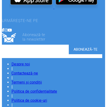
URMĂREȘTE-NE PE
Abonează-te
la newsletter
Despre noi
|
Contactează-ne
|
Termeni și condiții
|
Politica de confidențialitate
|
Politica de cookie-uri
|