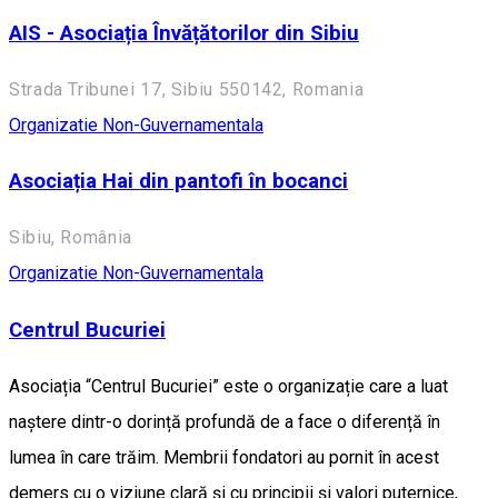
AIS - Asociația Învățătorilor din Sibiu
Strada Tribunei 17, Sibiu 550142, Romania
Organizatie Non-Guvernamentala
Asociația Hai din pantofi în bocanci
Sibiu, România
Organizatie Non-Guvernamentala
Centrul Bucuriei
Asociația “Centrul Bucuriei” este o organizație care a luat
naștere dintr-o dorință profundă de a face o diferență în
lumea în care trăim. Membrii fondatori au pornit în acest
demers cu o viziune clară și cu principii și valori puternice,