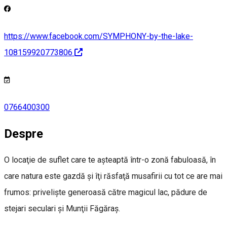
https://www.facebook.com/SYMPHONY-by-the-lake-
108159920773806
0766400300
Despre
O locaţie de suflet care te aşteaptă într-o zonă fabuloasă, în
care natura este gazdă şi îţi răsfaţă musafirii cu tot ce are mai
frumos: privelişte generoasă către magicul lac, pădure de
stejari seculari şi Munţii Făgăraş.