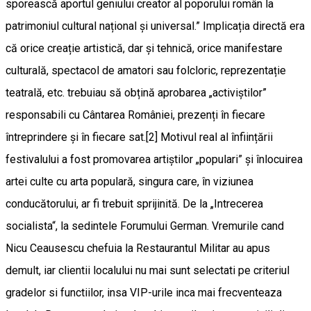
sporească aportul geniului creator al poporului român la
patrimoniul cultural național și universal.” Implicația directă era
că orice creație artistică, dar și tehnică, orice manifestare
culturală, spectacol de amatori sau folcloric, reprezentație
teatrală, etc. trebuiau să obțină aprobarea „activiștilor”
responsabili cu Cântarea României, prezenți în fiecare
întreprindere și în fiecare sat.[2] Motivul real al înființării
festivalului a fost promovarea artiștilor „populari” și înlocuirea
artei culte cu arta populară, singura care, în viziunea
conducătorului, ar fi trebuit sprijinită. De la „Intrecerea
socialista“, la sedintele Forumului German. Vremurile cand
Nicu Ceausescu chefuia la Restaurantul Militar au apus
demult, iar clientii localului nu mai sunt selectati pe criteriul
gradelor si functiilor, insa VIP-urile inca mai frecventeaza