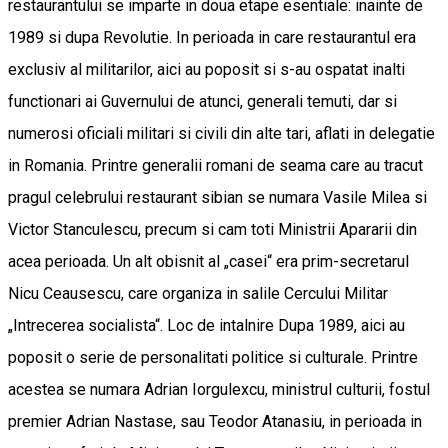
restaurantului se imparte in doua etape esentiale: inainte de
1989 si dupa Revolutie. In perioada in care restaurantul era
exclusiv al militarilor, aici au poposit si s-au ospatat inalti
functionari ai Guvernului de atunci, generali temuti, dar si
numerosi oficiali militari si civili din alte tari, aflati in delegatie
in Romania. Printre generalii romani de seama care au tracut
pragul celebrului restaurant sibian se numara Vasile Milea si
Victor Stanculescu, precum si cam toti Ministrii Apararii din
acea perioada. Un alt obisnit al „casei“ era prim-secretarul
Nicu Ceausescu, care organiza in salile Cercului Militar
„Intrecerea socialista“. Loc de intalnire Dupa 1989, aici au
poposit o serie de personalitati politice si culturale. Printre
acestea se numara Adrian Iorgulexcu, ministrul culturii, fostul
premier Adrian Nastase, sau Teodor Atanasiu, in perioada in