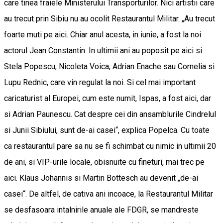
care tinea fraiele Ministerului Transporturilor. Nici artistii care
au trecut prin Sibiu nu au ocolit Restaurantul Militar. „Au trecut
foarte muti pe aici. Chiar anul acesta, in iunie, a fost la noi
actorul Jean Constantin. In ultimii ani au poposit pe aici si
Stela Popescu, Nicoleta Voica, Adrian Enache sau Cornelia si
Lupu Rednic, care vin regulat la noi. Si cel mai important
caricaturist al Europei, cum este numit, Ispas, a fost aici, dar
si Adrian Paunescu. Cat despre cei din ansamblurile Cindrelul
si Junii Sibiului, sunt de-ai casei“, explica Popelca. Cu toate
ca restaurantul pare sa nu se fi schimbat cu nimic in ultimii 20
de ani, si VIP-urile locale, obisnuite cu fineturi, mai trec pe
aici. Klaus Johannis si Martin Bottesch au devenit „de-ai
casei“. De altfel, de cativa ani incoace, la Restaurantul Militar
se desfasoara intalnirile anuale ale FDGR, se mandreste