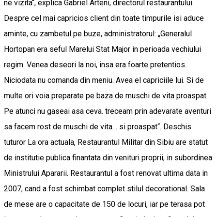
ne vizita“, explica Gabriel Arteni, directorul restaurantului.
Despre cel mai capricios client din toate timpurile isi aduce
aminte, cu zambetul pe buze, administratorul: „Generalul
Hortopan era seful Marelui Stat Major in perioada vechiului
regim. Venea deseori la noi, insa era foarte pretentios.
Niciodata nu comanda din meniu. Avea el capriciile lui. Si de
multe ori voia preparate pe baza de muschi de vita proaspat.
Pe atunci nu gaseai asa ceva. treceam prin adevarate aventuri
sa facem rost de muschi de vita… si proaspat“. Deschis
tuturor La ora actuala, Restaurantul Militar din Sibiu are statut
de institutie publica finantata din venituri proprii, in subordinea
Ministrului Apararii. Restaurantul a fost renovat ultima data in
2007, cand a fost schimbat complet stilul decorational. Sala
de mese are o capacitate de 150 de locuri, iar pe terasa pot