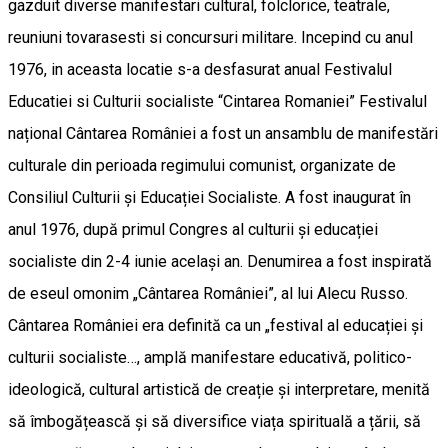
gazduit diverse manifestari cultural, folclorice, teatrale,
reuniuni tovarasesti si concursuri militare. Incepind cu anul
1976, in aceasta locatie s-a desfasurat anual Festivalul
Educatiei si Culturii socialiste “Cintarea Romaniei” Festivalul
național Cântarea României a fost un ansamblu de manifestări
culturale din perioada regimului comunist, organizate de
Consiliul Culturii și Educației Socialiste. A fost inaugurat în
anul 1976, după primul Congres al culturii și educației
socialiste din 2-4 iunie același an. Denumirea a fost inspirată
de eseul omonim „Cântarea României”, al lui Alecu Russo.
Cântarea României era definită ca un „festival al educației și
culturii socialiste…, amplă manifestare educativă, politico-
ideologică, cultural artistică de creație și interpretare, menită
să îmbogățească și să diversifice viața spirituală a țării, să