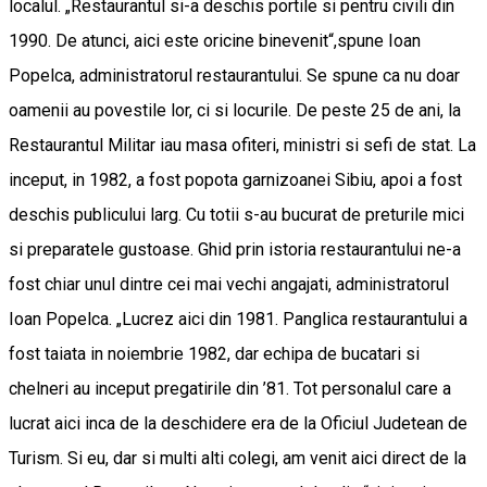
localul. „Restaurantul si-a deschis portile si pentru civili din
1990. De atunci, aici este oricine binevenit“,spune Ioan
Popelca, administratorul restaurantului. Se spune ca nu doar
oamenii au povestile lor, ci si locurile. De peste 25 de ani, la
Restaurantul Militar iau masa ofiteri, ministri si sefi de stat. La
inceput, in 1982, a fost popota garnizoanei Sibiu, apoi a fost
deschis publicului larg. Cu totii s-au bucurat de preturile mici
si preparatele gustoase. Ghid prin istoria restaurantului ne-a
fost chiar unul dintre cei mai vechi angajati, administratorul
Ioan Popelca. „Lucrez aici din 1981. Panglica restaurantului a
fost taiata in noiembrie 1982, dar echipa de bucatari si
chelneri au inceput pregatirile din ’81. Tot personalul care a
lucrat aici inca de la deschidere era de la Oficiul Judetean de
Turism. Si eu, dar si multi alti colegi, am venit aici direct de la