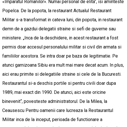
«Imparatul Romanilor». Numai personal de elita“, isi aminteste
Popelca. De la popota, la restaurant Actualul Restaurant
Militar s-a transformat in cateva luni, din popota, in restaurant
demn de a gazdui delegatii straine si sefi de guverne sau
ministere. „Inca de la deschidere, in acest restaurant a fost
permis doar accesul personalului militar si civil din armata si
familiilor acestora. Se intra doar pe baza de legitimatie. Pe
atunci garnizoana Sibiu era mult mai mare decat acum. In plus,
aici erau primite si delegatiile straine si cele de la Bucuresti.
Restaurantul si-a deschis portile si pentru civili doar dupa
1989, mai exact din 1990. De atunci, aici este oricine
binevenit“, povesteste administratorul. De la Milea, la
Ceausescu Pentru oamenii care lucreaza la Restaurantul
Militar inca de la inceput, perioada de functionare a