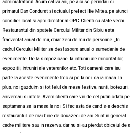
administratorul. Acum cativa ani, pe aici se perindau si
primarul Dan Condurat si actualul prefect Ilie Mitea, pe atunci
consilier local si apoi director al OPC. Clienti cu state vechi
Restaurantul din spatele Cercului Militar din Sibiu este
fracventat anual de mii, chiar zeci de mii de persoane. „In
cadrul Cercului Militar se desfasoara anual o sumedenie de
evenimente. De la simpozioane, la intruniri ale minoritatilor,
expozitii, intruniri ale veteranilor etc. Toti oamenii care iau
parte la aceste evenimente trec si pe la noi, sa ia masa. In
plus, noi gazduim si tot felul de mese festive, nunti, botezuri,
aniversari si altele. Avem clienti care vin de cel putin odata pe
saptamana sa ia masa la noi. Si fac asta de cand s-a deschis
restaurantul, de mai bine de douazeci de ani. Sunt in general
cadre militare sau in rezerva, dar nu si-au pierdut obiceiul de a