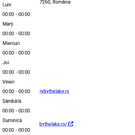
DN1, Șelimbăr 557260, România
Luni
00:00
-
00:00
Marți
Hartă
00:00
-
00:00
Miercuri
00:00
-
00:00
0766400300
Joi
00:00
-
00:00
Vineri
contact@symphonybythelake.ro
00:00
-
00:00
Sâmbătă
00:00
-
00:00
Duminică
https://symphonybythelake.ro/
00:00
-
00:00