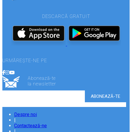
DESCARCĂ GRATUIT
URMĂREȘTE-NE PE
Abonează-te
la newsletter
Despre noi
|
Contactează-ne
|