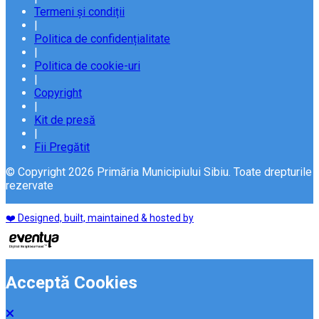
Termeni și condiții
|
Politica de confidențialitate
|
Politica de cookie-uri
|
Copyright
|
Kit de presă
|
Fii Pregătit
© Copyright 2026 Primăria Municipiului Sibiu. Toate drepturile
rezervate
❤️ Designed, built, maintained & hosted by
Acceptă Cookies