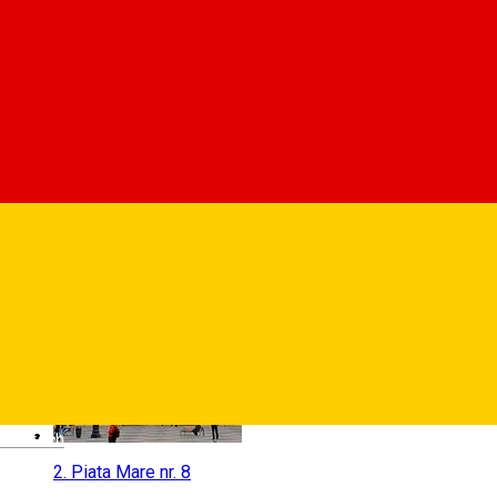
1.
Panoramă Turnul Sfatului
Deutsch
2.
Piata Mare nr. 8