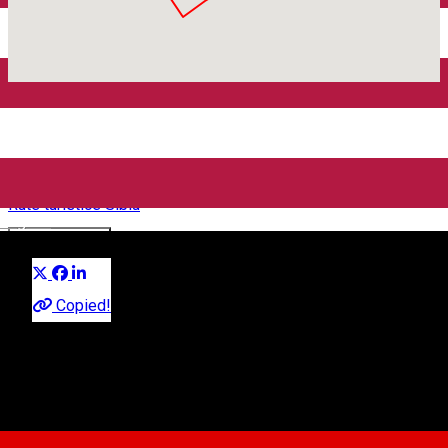
Acasă
Rute turistice Sibiu
Turnul Sfatului
Turnul Sfatului
Rute turistice Sibiu
English
Distribuie
Despre
Copied!
VEDERE PANORAMICA DIN TURNUL SFATULUI
Puncte din rută