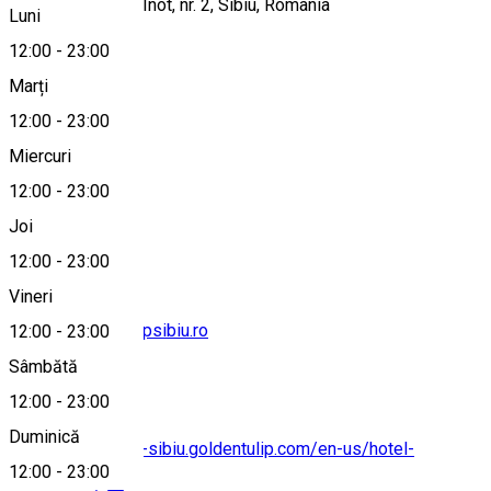
Strada Școala de Înot, nr. 2, Sibiu, Romania
Luni
12:00
-
23:00
Marți
Hartă
12:00
-
23:00
Miercuri
12:00
-
23:00
+40269234000
Joi
12:00
-
23:00
Vineri
office@goldentulipsibiu.ro
12:00
-
23:00
Sâmbătă
12:00
-
23:00
Duminică
https://ana-tower-sibiu.goldentulip.com/en-us/hotel-
12:00
-
23:00
restaurants/