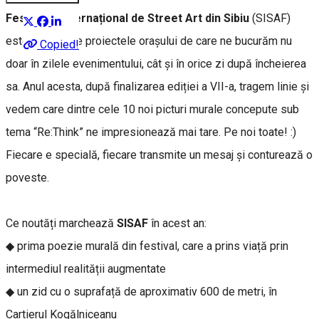
Festivalul Internațional de Street Art din Sibiu
(SISAF)
este unul dintre proiectele orașului de care ne bucurăm nu
Copied!
doar în zilele evenimentului, cât și în orice zi după încheierea
sa. Anul acesta, după finalizarea ediției a VII-a, tragem linie și
vedem care dintre cele 10 noi picturi murale concepute sub
tema “Re:Think” ne impresionează mai tare. Pe noi toate! :)
Fiecare e specială, fiecare transmite un mesaj și conturează o
poveste.
Ce noutăți marchează
SISAF
în acest an:
◆ prima poezie murală din festival, care a prins viață prin
intermediul realității augmentate
◆ un zid cu o suprafață de aproximativ 600 de metri, în
Cartierul Kogălniceanu