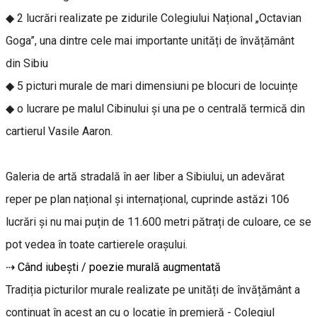
◆ 2 lucrări realizate pe zidurile Colegiului Național „Octavian
Goga”, una dintre cele mai importante unități de învățământ
din Sibiu
◆ 5 picturi murale de mari dimensiuni pe blocuri de locuințe
◆ o lucrare pe malul Cibinului și una pe o centrală termică din
cartierul Vasile Aaron.
Galeria de artă stradală în aer liber a Sibiului, un adevărat
reper pe plan național și internațional, cuprinde astăzi 106
lucrări și nu mai puțin de 11.600 metri pătrați de culoare, ce se
pot vedea în toate cartierele orașului.
⇢ Când iubești / poezie murală augmentată
Tradiția picturilor murale realizate pe unități de învățământ a
continuat în acest an cu o locație în premieră - Colegiul