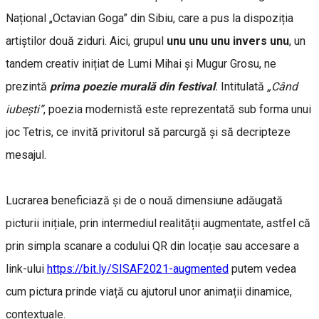
Național „Octavian Goga” din Sibiu, care a pus la dispoziția
artiștilor două ziduri. Aici, grupul
unu unu unu invers unu
, un
tandem creativ inițiat de Lumi Mihai și Mugur Grosu, ne
prezintă
prima poezie murală din festival
.
Intitulată
„Când
iubești”
, poezia modernistă este reprezentată sub forma unui
joc Tetris, ce invită privitorul să parcurgă și să decripteze
mesajul.
Lucrarea beneficiază și de o nouă dimensiune adăugată
picturii inițiale, prin intermediul realității augmentate, astfel că
prin simpla scanare a codului QR din locație sau accesare a
link-ului
https://bit.ly/SISAF2021-augmented
putem vedea
cum pictura prinde viață cu ajutorul unor animații dinamice,
contextuale.